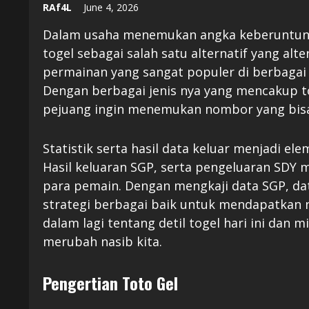
RAf4L
June 4, 2026
Dalam usaha menemukan angka keberuntunga
togel sebagai salah satu alternatif yang alte
permainan yang sangat populer di berbagai 
Dengan berbagai jenis nya yang mencakup tog
pejuang ingin menemukan nombor yang bisa
Statistik serta hasil data keluar menjadi el
Hasil keluaran SGP, serta pengeluaran SDY 
para pemain. Dengan mengkaji data SGP, da
strategi berbagai baik untuk mendapatkan 
dalam lagi tentang detil togel hari ini dan
merubah nasib kita.
Pengertian Toto Gel