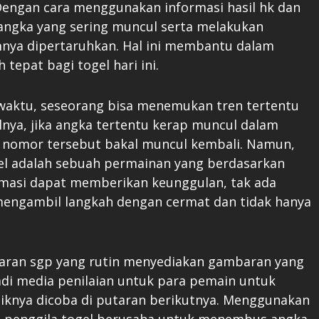
engan cara menggunakan informasi hasil hk dan
angka yang sering muncul serta melakukan
nya dipertaruhkan. Hal ini membantu dalam
tepat bagi togel hari ini.
 waktu, seseorang bisa menemukan tren tertentu
lnya, jika angka tertentu kerap muncul dalam
i nomor tersebut bakal muncul kembali. Namun,
el adalah sebuah permainan yang berdasarkan
rmasi dapat memberikan keunggulan, tak ada
engambil langkah dengan cermat dan tidak hanya
uaran sgp yang rutin menyediakan gambaran yang
jadi media penilaian untuk para pemain untuk
nya dicoba di putaran berikutnya. Menggunakan