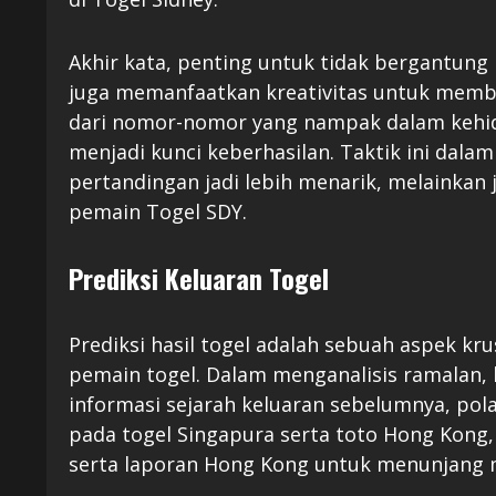
Akhir kata, penting untuk tidak bergantung 
juga memanfaatkan kreativitas untuk memb
dari nomor-nomor yang nampak dalam kehid
menjadi kunci keberhasilan. Taktik ini dala
pertandingan jadi lebih menarik, melainka
pemain Togel SDY.
Prediksi Keluaran Togel
Prediksi hasil togel adalah sebuah aspek kr
pemain togel. Dalam menganalisis ramalan, 
informasi sejarah keluaran sebelumnya, pol
pada togel Singapura serta toto Hong Kong
serta laporan Hong Kong untuk menunjang 