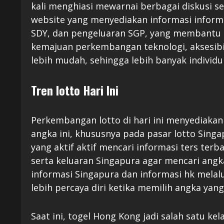
kali menghiasi mewarnai berbagai diskusi se
website yang menyediakan informasi inform
SDY, dan pengeluaran SGP, yang membantu 
kemajuan perkembangan teknologi, aksesibi
lebih mudah, sehingga lebih banyak individ
Tren lotto Hari Ini
Perkembangan lotto di hari ini menyediaka
angka ini, khususnya pada pasar lotto Sing
yang aktif aktif mencari informasi ters ter
serta keluaran Singapura agar mencari ang
informasi Singapura dan informasi hk mela
lebih percaya diri ketika memilih angka yang
Saat ini, togel Hong Kong jadi salah satu ke