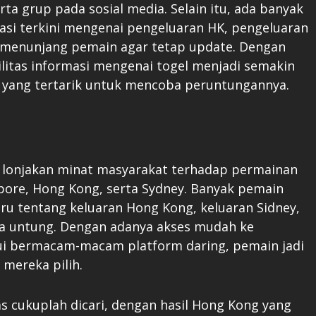
rta grup pada sosial media. Selain itu, ada banyak
asi terkini mengenai pengeluaran HK, pengeluaran
menunjang pemain agar tetap update. Dengan
litas informasi mengenai togel menjadi semakin
u yang tertarik untuk mencoba peruntungannya.
n lonjakan minat masyarakat terhadap permainan
apore, Hong Kong, serta Sydney. Banyak pemain
baru tentang keluaran Hong Kong, keluaran Sidney,
ka untung. Dengan adanya akses mudah ke
lui bermacam-macam platform daring, pemain jadi
 mereka pilih.
las cukuplah dicari, dengan hasil Hong Kong yang