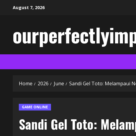
Skip
August 7, 2026
to
content
ourperfectlyimp
Home
2026
June
Sandi Gel Toto: Melampaui 
GAME ONLINE
Sandi Gel Toto: Mela