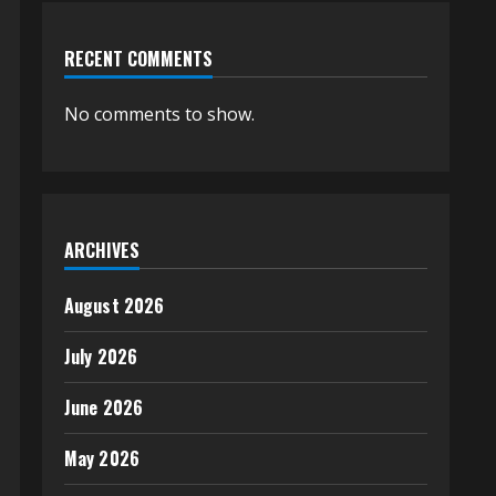
RECENT COMMENTS
No comments to show.
ARCHIVES
August 2026
July 2026
June 2026
May 2026