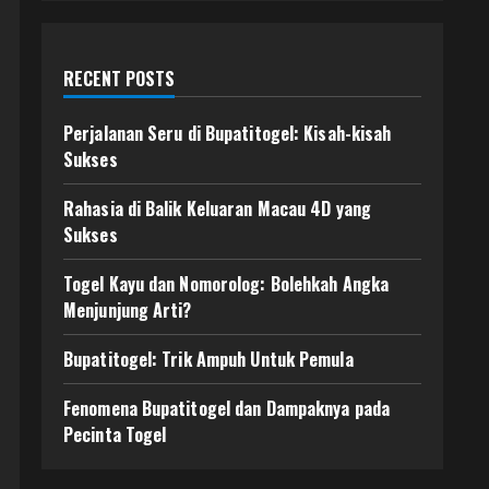
RECENT POSTS
Perjalanan Seru di Bupatitogel: Kisah-kisah
Sukses
Rahasia di Balik Keluaran Macau 4D yang
Sukses
Togel Kayu dan Nomorolog: Bolehkah Angka
Menjunjung Arti?
Bupatitogel: Trik Ampuh Untuk Pemula
Fenomena Bupatitogel dan Dampaknya pada
Pecinta Togel