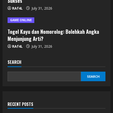
Sukses
d
RAf4L
July 31, 2026
i
GAME ONLINE
n
Togel Kayu dan Nomorolog: Bolehkah Angka
g
Menjunjung Arti?
RAf4L
July 31, 2026
SEARCH
SEARCH
RECENT POSTS