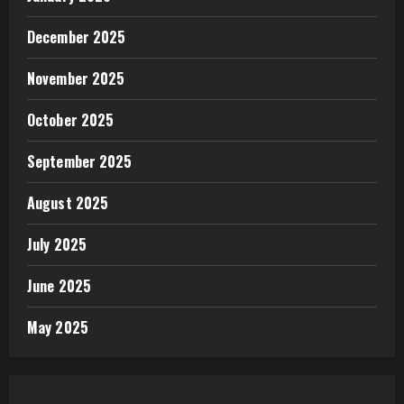
December 2025
November 2025
October 2025
September 2025
August 2025
July 2025
June 2025
May 2025