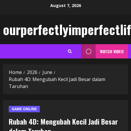
Skip
August 7, 2026
to
content
ourperfectlyimperfectli
WATCH VIDEO
Home
2026
June
Rubah 4D: Mengubah Kecil Jadi Besar dalam
Taruhan
GAME ONLINE
Rubah 4D: Mengubah Kecil Jadi Besar