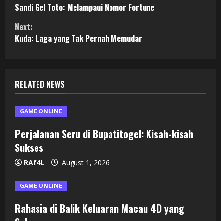
Sandi Gel Toto: Melampaui Nomor Fortune
o
Next:
n
Kuda: Laga yang Tak Pernah Memudar
t
i
RELATED NEWS
n
GAME ONLINE
u
Perjalanan Seru di Bupatitogel: Kisah-kisah
e
Sukses
R
RAf4L
August 1, 2026
e
GAME ONLINE
a
Rahasia di Balik Keluaran Macau 4D yang