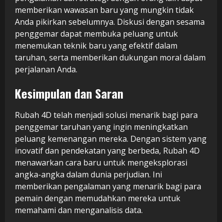
memberikan wawasan baru yang mungkin tidak
Anda pikirkan sebelumnya. Diskusi dengan sesama
penggemar dapat membuka peluang untuk
menemukan teknik baru yang efektif dalam
taruhan, serta memberikan dukungan moral dalam
perjalanan Anda.
Kesimpulan dan Saran
Rubah 4D telah menjadi solusi menarik bagi para
penggemar taruhan yang ingin meningkatkan
peluang kemenangan mereka. Dengan sistem yang
inovatif dan pendekatan yang berbeda, Rubah 4D
menawarkan cara baru untuk mengeksplorasi
angka-angka dalam dunia perjudian. Ini
memberikan pengalaman yang menarik bagi para
pemain dengan memudahkan mereka untuk
memahami dan menganalisis data.