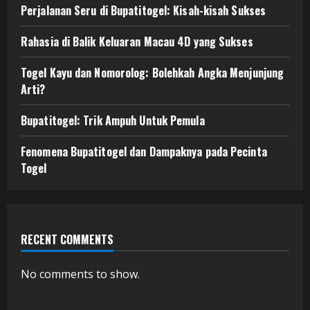
Perjalanan Seru di Bupatitogel: Kisah-kisah Sukses
Rahasia di Balik Keluaran Macau 4D yang Sukses
Togel Kayu dan Nomorolog: Bolehkah Angka Menjunjung
Arti?
Bupatitogel: Trik Ampuh Untuk Pemula
Fenomena Bupatitogel dan Dampaknya pada Pecinta
Togel
RECENT COMMENTS
No comments to show.