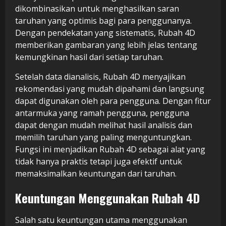
dikombinasikan untuk menghasilkan saran
taruhan yang optimis bagi para penggunanya.
Dengan pendekatan yang sistematis, Rubah 4D
memberikan gambaran yang lebih jelas tentang
kemungkinan hasil dari setiap taruhan.
Setelah data dianalisis, Rubah 4D menyajikan
rekomendasi yang mudah dipahami dan langsung
dapat digunakan oleh para pengguna. Dengan fitur
antarmuka yang ramah pengguna, pengguna
dapat dengan mudah melihat hasil analisis dan
memilih taruhan yang paling menguntungkan.
Fungsi ini menjadikan Rubah 4D sebagai alat yang
tidak hanya praktis tetapi juga efektif untuk
memaksimalkan keuntungan dari taruhan.
Keuntungan Menggunakan Rubah 4D
Salah satu keuntungan utama menggunakan