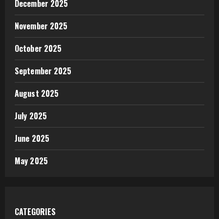
December 2025
November 2025
October 2025
September 2025
August 2025
July 2025
June 2025
May 2025
CATEGORIES