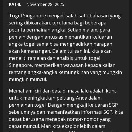
RAf4L
November 28, 2025
Togel Singapore menjadi salah satu bahasan yang
sering dibicarakan, terutama bagi beberapa
pecinta permainan angka. Setiap malam, para
pemain dengan antusias menantikan keluaran
angka togel sama bisa menghadirkan harapan
akan kemenangan. Dalam tulisan ini, kita akan
meneliti ramalan dan analisis untuk togel
Singapore, memberikan wawasan kepada kalian
tentang angka-angka kemungkinan yang mungkin
mungkin muncul.
Memahami ciri dan data di masa lalu adalah kunci
untuk meningkatkan peluang Anda dalam
permainan togel. Dengan mengkaji keluaran SGP
sebelumnya dan memanfaatkan informasi SGP, kita
dapat berusaha menebak nomor-nomor yang
dapat muncul. Mari kita eksplor lebih dalam