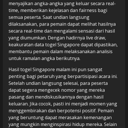
menyajikan angka-angka yang keluar secara real-
time, memberikan kejelasan dan fairness bagi
semua peserta. Saat undian langsung
dilaksanakan, para pemain dapat melihat hasilnya
secara real-time dan mengalami sensasi dari hasil
yang diumumkan. Dengan hadirnya live draw,
keakuratan data togel Singapore dapat dipastikan,
membantu pemain dalam melaksanakan analisis
untuk ramalan angka berikutnya.
Hasil togel Singapore malam ini pun sangat
penting bagi petaruh yang berpartisipasi acara ini.
Setelah undian langsung selesai, para peserta
dapat segera mengecek nomor yang mereka
pasang dan mendiskusikannya dengan hasil
keluaran. Jika cocok, pasti ini menjadi momen yang
menggembirakan dan berpotensi positif. Pemain
yang beruntung dapat merasakan kemenangan
yang mungkin menginspirasi hidup mereka. Selain