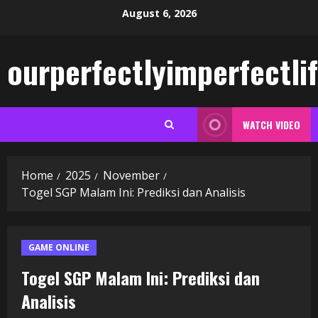
Skip
August 6, 2026
to
content
ourperfectlyimperfectli
WATCH VIDEO
Home
2025
November
Togel SGP Malam Ini: Prediksi dan Analisis
GAME ONLINE
Togel SGP Malam Ini: Prediksi dan
Analisis