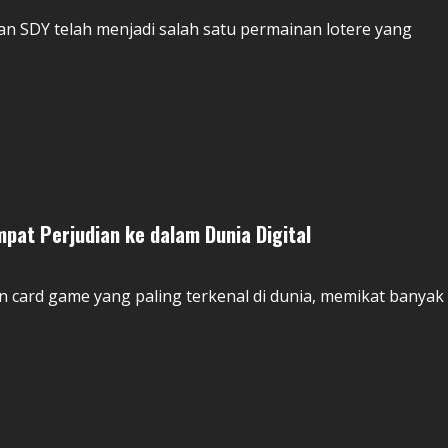
an SDY telah menjadi salah satu permainan lotere yang
pat Perjudian ke dalam Dunia Digital
 card game yang paling terkenal di dunia, memikat banyak