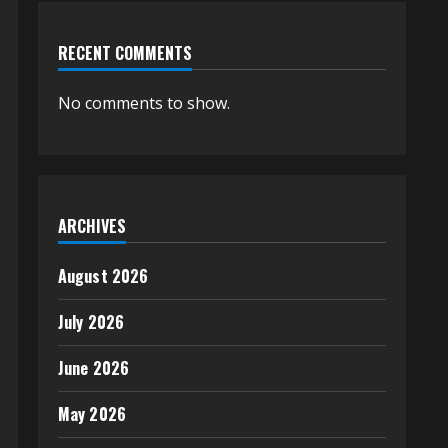
RECENT COMMENTS
No comments to show.
ARCHIVES
August 2026
July 2026
June 2026
May 2026