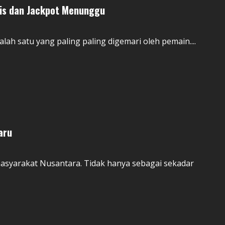
tis dan Jackpot Menunggu
alah satu yang paling paling digemari oleh pemain....
aru
masyarakat Nusantara. Tidak hanya sebagai sekadar