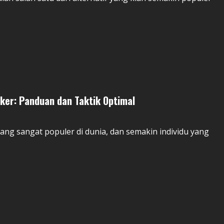
ker: Panduan dan Taktik Optimal
yang sangat populer di dunia, dan semakin individu yang