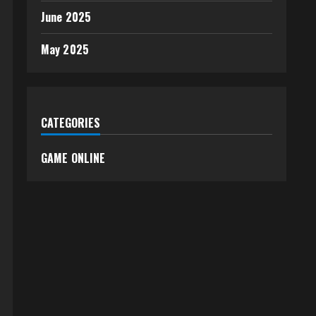
June 2025
May 2025
CATEGORIES
GAME ONLINE