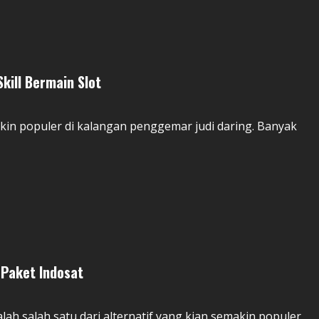
kill Bermain Slot
kin populer di kalangan penggemar judi daring. Banyak
 Paket Indosat
lah salah satu dari alternatif yang kian semakin populer