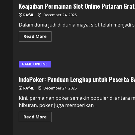
Panduan
Keajaiban Permainan Slot Online Putaran Gra
dan
Taktik
Optimal
RAf4L
December 24, 2025
Dalam dunia judi di dunia maya, slot telah menjadi s
Read
Read More
more
about
Keajaiban
Permainan
Slot
Online
GAME ONLINE
Putaran
Gratis
dan
IndoPoker: Panduan Lengkap untuk Peserta B
Jackpot
Menunggu
RAf4L
December 24, 2025
Kini, permainan poker semakin populer di antara 
hiburan, poker juga memberikan...
Read
Read More
more
about
IndoPoker:
Panduan