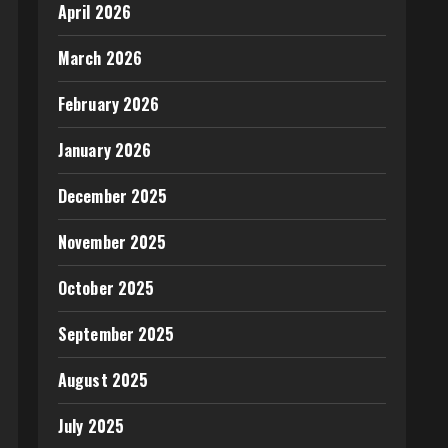
April 2026
March 2026
February 2026
January 2026
December 2025
November 2025
October 2025
September 2025
August 2025
July 2025