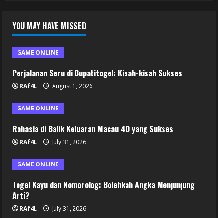
YOU MAY HAVE MISSED
GAME ONLINE
Perjalanan Seru di Bupatitogel: Kisah-kisah Sukses
RAf4L
August 1, 2026
GAME ONLINE
Rahasia di Balik Keluaran Macau 4D yang Sukses
RAf4L
July 31, 2026
GAME ONLINE
Togel Kayu dan Nomorolog: Bolehkah Angka Menjunjung
Arti?
RAf4L
July 31, 2026