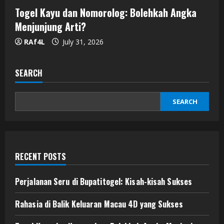
Togel Kayu dan Nomorolog: Bolehkah Angka
Menjunjung Arti?
RAf4L
July 31, 2026
SEARCH
SEARCH
RECENT POSTS
Perjalanan Seru di Bupatitogel: Kisah-kisah Sukses
Rahasia di Balik Keluaran Macau 4D yang Sukses