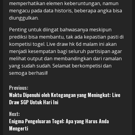
memperhatikan elemen keberuntungan, namun
mengacu pada data historis, beberapa angka bisa
diunggulkan.
Penting untuk diingat bahwasanya meskipun
prediksi bisa membantu, tak ada kepastian pasti di
kompetisi togel. Live draw hk 6d malam ini akan
menjadi kesempatan bagi seluruh partisipan agar
melihat output dan membandingkan dari ramalan
yang sudah sudah. Selamat berkompetisi dan
semoga berhasil!
C
Previous:
Waktu Dipenuhi oleh Ketegangan yang Meningkat: Live
o
Draw SGP Untuk Hari Ini
n
Next:
Enigma Pengeluaran Togel: Apa yang Harus Anda
t
Mengerti