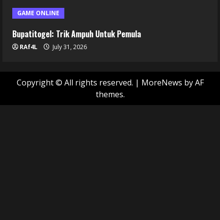
GAME ONLINE
Bupatitogel: Trik Ampuh Untuk Pemula
RAf4L
July 31, 2026
Copyright © All rights reserved.
|
MoreNews
by AF
themes.