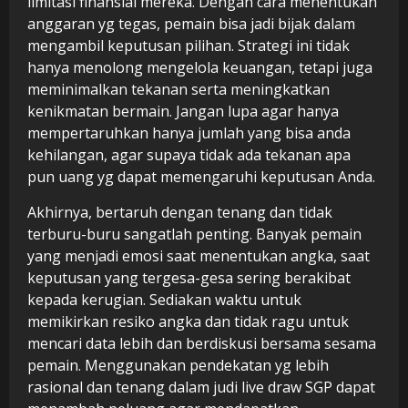
limitasi finansial mereka. Dengan cara menentukan
anggaran yg tegas, pemain bisa jadi bijak dalam
mengambil keputusan pilihan. Strategi ini tidak
hanya menolong mengelola keuangan, tetapi juga
meminimalkan tekanan serta meningkatkan
kenikmatan bermain. Jangan lupa agar hanya
mempertaruhkan hanya jumlah yang bisa anda
kehilangan, agar supaya tidak ada tekanan apa
pun uang yg dapat memengaruhi keputusan Anda.
Akhirnya, bertaruh dengan tenang dan tidak
terburu-buru sangatlah penting. Banyak pemain
yang menjadi emosi saat menentukan angka, saat
keputusan yang tergesa-gesa sering berakibat
kepada kerugian. Sediakan waktu untuk
memikirkan resiko angka dan tidak ragu untuk
mencari data lebih dan berdiskusi bersama sesama
pemain. Menggunakan pendekatan yg lebih
rasional dan tenang dalam judi live draw SGP dapat