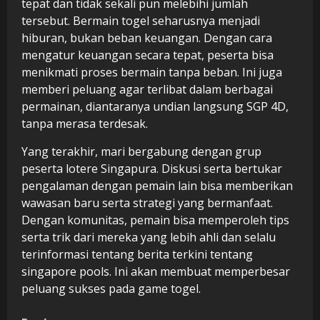
tepat dan tidak sekali pun melebihi jumlah
tersebut. Bermain togel seharusnya menjadi
hiburan, bukan beban keuangan. Dengan cara
mengatur keuangan secara tepat, peserta bisa
menikmati proses bermain tanpa beban. Ini juga
memberi peluang agar terlibat dalam berbagai
permainan, diantaranya undian langsung SGP 4D,
tanpa merasa terdesak.
Yang terakhir, mari bergabung dengan grup
peserta lotere Singapura. Diskusi serta bertukar
pengalaman dengan pemain lain bisa memberikan
wawasan baru serta strategi yang bermanfaat.
Dengan komunitas, pemain bisa memperoleh tips
serta trik dari mereka yang lebih ahli dan selalu
terinformasi tentang berita terkini tentang
singapore pools. Ini akan membuat memperbesar
peluang sukses pada game togel.