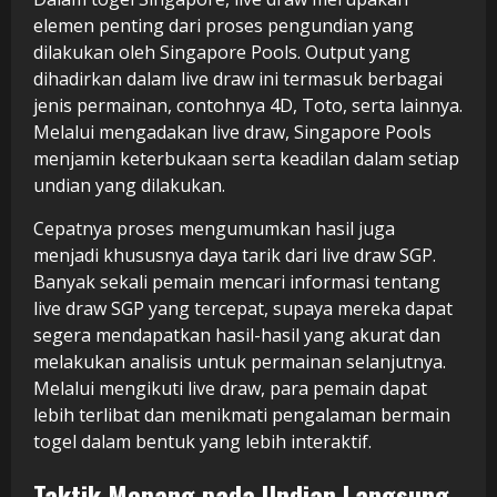
elemen penting dari proses pengundian yang
dilakukan oleh Singapore Pools. Output yang
dihadirkan dalam live draw ini termasuk berbagai
jenis permainan, contohnya 4D, Toto, serta lainnya.
Melalui mengadakan live draw, Singapore Pools
menjamin keterbukaan serta keadilan dalam setiap
undian yang dilakukan.
Cepatnya proses mengumumkan hasil juga
menjadi khususnya daya tarik dari live draw SGP.
Banyak sekali pemain mencari informasi tentang
live draw SGP yang tercepat, supaya mereka dapat
segera mendapatkan hasil-hasil yang akurat dan
melakukan analisis untuk permainan selanjutnya.
Melalui mengikuti live draw, para pemain dapat
lebih terlibat dan menikmati pengalaman bermain
togel dalam bentuk yang lebih interaktif.
Taktik Menang pada Undian Langsung