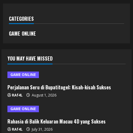
CATEGORIES
GAME ONLINE
YOU MAY HAVE MISSED
GAME ONLINE
Perjalanan Seru di Bupatitogel: Kisah-kisah Sukses
RAf4L
August 1, 2026
GAME ONLINE
Rahasia di Balik Keluaran Macau 4D yang Sukses
RAf4L
July 31, 2026