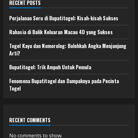
RECENT POSTS
Perjalanan Seru di Bupatitogel: Kisah-kisah Sukses
Rahasia di Balik Keluaran Macau 4D yang Sukses
Togel Kayu dan Nomorolog: Bolehkah Angka Menjunjung
Arti?
Bupatitogel: Trik Ampuh Untuk Pemula
Fenomena Bupatitogel dan Dampaknya pada Pecinta
Togel
RECENT COMMENTS
No comments to show.