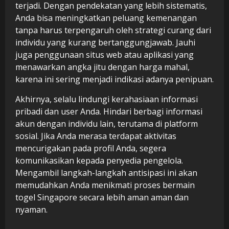
terjadi. Dengan pendekatan yang lebih sistematis,
Anda bisa meningkatkan peluang kemenangan
tanpa harus terpengaruh oleh strategi curang dari
individu yang kurang bertanggungjawab. Jauhi
juga penggunaan situs web atau aplikasi yang
menawarkan angka jitu dengan harga mahal,
karena ini sering menjadi indikasi adanya penipuan.
Akhirnya, selalu lindungi kerahasiaan informasi
pribadi dan user Anda. Hindari berbagi informasi
akun dengan individu lain, terutama di platform
sosial. Jika Anda merasa terdapat aktivitas
mencurigakan pada profil Anda, segera
komunikasikan kepada penyedia pengelola.
Mengambil langkah-langkah antisipasi ini akan
memudahkan Anda menikmati proses bermain
togel Singapore secara lebih aman aman dan
nyaman.