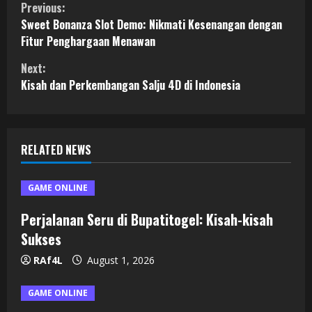
C
Previous:
Sweet Bonanza Slot Demo: Nikmati Kesenangan dengan
o
Fitur Penghargaan Menawan
n
Next:
Kisah dan Perkembangan Salju 4D di Indonesia
t
i
RELATED NEWS
n
u
GAME ONLINE
e
Perjalanan Seru di Bupatitogel: Kisah-kisah
Sukses
R
RAf4L
August 1, 2026
e
GAME ONLINE
a