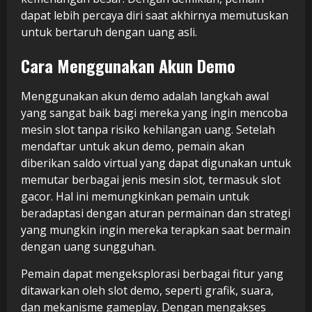
dapat lebih percaya diri saat akhirnya memutuskan
untuk bertaruh dengan uang asli.
Cara Menggunakan Akun Demo
Menggunakan akun demo adalah langkah awal
yang sangat baik bagi mereka yang ingin mencoba
mesin slot tanpa risiko kehilangan uang. Setelah
mendaftar untuk akun demo, pemain akan
diberikan saldo virtual yang dapat digunakan untuk
memutar berbagai jenis mesin slot, termasuk slot
gacor. Hal ini memungkinkan pemain untuk
beradaptasi dengan aturan permainan dan strategi
yang mungkin ingin mereka terapkan saat bermain
dengan uang sungguhan.
Pemain dapat mengeksplorasi berbagai fitur yang
ditawarkan oleh slot demo, seperti grafik, suara,
dan mekanisme gameplay. Dengan mengakses