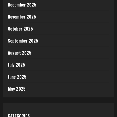
December 2025
November 2025
October 2025
September 2025
August 2025
July 2025
June 2025
May 2025
CATEGORIES