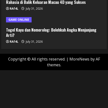
Rahasia di Balik Keluaran Macau 4D yang Sukses
RAf4L
July 31, 2026
GAME ONLINE
Togel Kayu dan Nomorolog: Bolehkah Angka Menjunjung
Arti?
RAf4L
July 31, 2026
Copyright © All rights reserved.
|
MoreNews
by AF
themes.