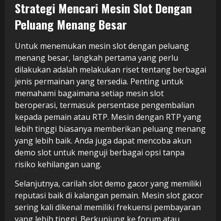
Strategi Mencari Mesin Slot Dengan
Peluang Menang Besar
Untuk menemukan mesin slot dengan peluang
menang besar, langkah pertama yang perlu
dilakukan adalah melakukan riset tentang berbagai
jenis permainan yang tersedia. Penting untuk
memahami bagaimana setiap mesin slot
beroperasi, termasuk persentase pengembalian
kepada pemain atau RTP. Mesin dengan RTP yang
lebih tinggi biasanya memberikan peluang menang
yang lebih baik. Anda juga dapat mencoba akun
demo slot untuk menguji berbagai opsi tanpa
risiko kehilangan uang.
Selanjutnya, carilah slot demo gacor yang memiliki
reputasi baik di kalangan pemain. Mesin slot gacor
sering kali dikenal memiliki frekuensi pembayaran
yang lebih tinggi. Berkunjung ke forum atau