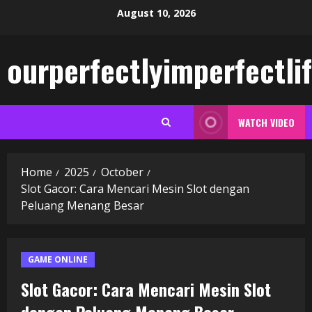
Skip
August 10, 2026
to
content
ourperfectlyimperfectli
WATCH VIDEO
Home
2025
October
Slot Gacor: Cara Mencari Mesin Slot dengan
Peluang Menang Besar
GAME ONLINE
Slot Gacor: Cara Mencari Mesin Slot