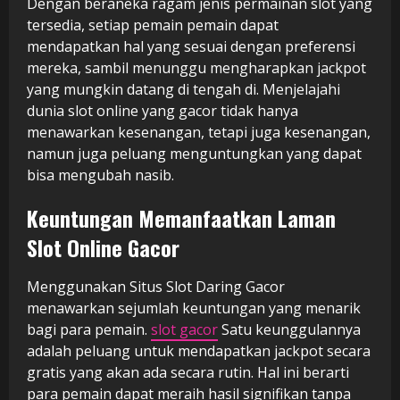
Dengan beraneka ragam jenis permainan slot yang
tersedia, setiap pemain pemain dapat
mendapatkan hal yang sesuai dengan preferensi
mereka, sambil menunggu mengharapkan jackpot
yang mungkin datang di tengah di. Menjelajahi
dunia slot online yang gacor tidak hanya
menawarkan kesenangan, tetapi juga kesenangan,
namun juga peluang menguntungkan yang dapat
bisa mengubah nasib.
Keuntungan Memanfaatkan Laman
Slot Online Gacor
Menggunakan Situs Slot Daring Gacor
menawarkan sejumlah keuntungan yang menarik
bagi para pemain.
slot gacor
Satu keunggulannya
adalah peluang untuk mendapatkan jackpot secara
gratis yang akan ada secara rutin. Hal ini berarti
para pemain dapat meraih hasil signifikan tanpa