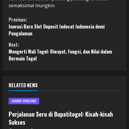
semaksimal mungkin.
C
Previous:
Inovasi Baru Slot Deposit Indosat Indonesia demi
o
Pengalaman
n
Next:
Mengerti Wali Togel: Riwayat, Fungsi, dan Nilai dalam
t
Bermain Togel
i
n
RELATED NEWS
u
GAME ONLINE
e
Perjalanan Seru di Bupatitogel: Kisah-kisah
R
Sukses