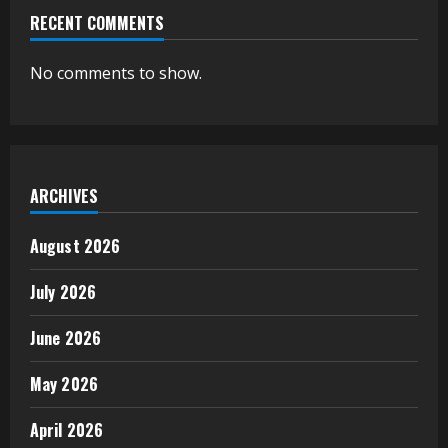
RECENT COMMENTS
No comments to show.
ARCHIVES
August 2026
July 2026
June 2026
May 2026
April 2026