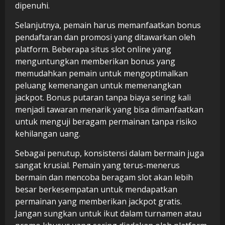
dipenuhi.
Selanjutnya, pemain harus memanfaatkan bonus
pendaftaran dan promosi yang ditawarkan oleh
platform. Beberapa situs slot online yang
menguntungkan memberikan bonus yang
memudahkan pemain untuk mengoptimalkan
peluang kemenangan untuk memenangkan
jackpot. Bonus putaran tanpa biaya sering kali
menjadi tawaran menarik yang bisa dimanfaatkan
untuk menguji beragam permainan tanpa risiko
kehilangan uang.
Sebagai penutup, konsistensi dalam bermain juga
sangat krusial. Pemain yang terus-menerus
bermain dan mencoba beragam slot akan lebih
besar berkesempatan untuk mendapatkan
permainan yang memberikan jackpot gratis.
Jangan sungkan untuk ikut dalam turnamen atau