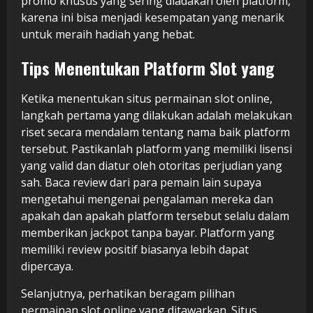
promo khusus yang sering diadakan oleh platform,
karena ini bisa menjadi kesempatan yang menarik
untuk meraih hadiah yang hebat.
Tips Menentukan Platform Slot yang
Ketika menentukan situs permainan slot online,
langkah pertama yang dilakukan adalah melakukan
riset secara mendalam tentang nama baik platform
tersebut. Pastikanlah platform yang memiliki lisensi
yang valid dan diatur oleh otoritas perjudian yang
sah. Baca review dari para pemain lain supaya
mengetahui mengenai pengalaman mereka dan
apakah dan apakah platform tersebut selalu dalam
memberikan jackpot tanpa bayar. Platform yang
memiliki review positif biasanya lebih dapat
dipercaya.
Selanjutnya, perhatikan beragam pilihan
permainan slot online yang ditawarkan. Situs