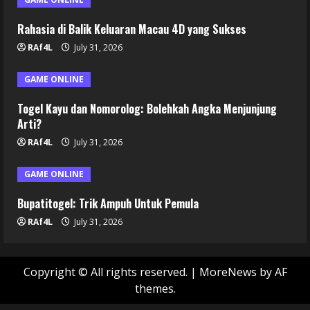
Rahasia di Balik Keluaran Macau 4D yang Sukses
RAf4L
July 31, 2026
GAME ONLINE
Togel Kayu dan Nomorolog: Bolehkah Angka Menjunjung
Arti?
RAf4L
July 31, 2026
GAME ONLINE
Bupatitogel: Trik Ampuh Untuk Pemula
RAf4L
July 31, 2026
Copyright © All rights reserved.
|
MoreNews
by AF
themes.