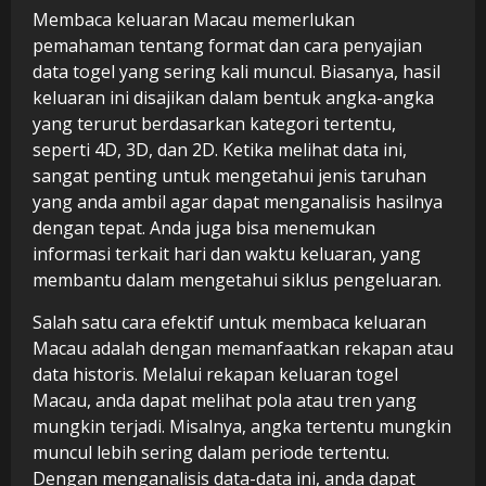
Membaca keluaran Macau memerlukan
pemahaman tentang format dan cara penyajian
data togel yang sering kali muncul. Biasanya, hasil
keluaran ini disajikan dalam bentuk angka-angka
yang terurut berdasarkan kategori tertentu,
seperti 4D, 3D, dan 2D. Ketika melihat data ini,
sangat penting untuk mengetahui jenis taruhan
yang anda ambil agar dapat menganalisis hasilnya
dengan tepat. Anda juga bisa menemukan
informasi terkait hari dan waktu keluaran, yang
membantu dalam mengetahui siklus pengeluaran.
Salah satu cara efektif untuk membaca keluaran
Macau adalah dengan memanfaatkan rekapan atau
data historis. Melalui rekapan keluaran togel
Macau, anda dapat melihat pola atau tren yang
mungkin terjadi. Misalnya, angka tertentu mungkin
muncul lebih sering dalam periode tertentu.
Dengan menganalisis data-data ini, anda dapat