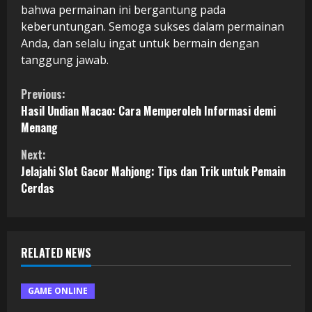
bahwa permainan ini bergantung pada
keberuntungan. Semoga sukses dalam permainan
Anda, dan selalu ingat untuk bermain dengan
tanggung jawab.
C
Previous:
Hasil Undian Macao: Cara Memperoleh Informasi demi
o
Menang
n
Next:
Jelajahi Slot Gacor Mahjong: Tips dan Trik untuk Pemain
t
Cerdas
i
n
RELATED NEWS
u
GAME ONLINE
e