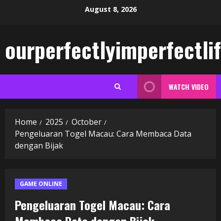
Skip
August 8, 2026
to
content
ourperfectlyimperfectli
WATCH VIDEO
Home
2025
October
Pengeluaran Togel Macau: Cara Membaca Data
dengan Bijak
GAME ONLINE
Pengeluaran Togel Macau: Cara