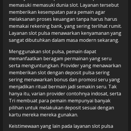
memasuki memasuki dunia slot. Layanan tersebut
memberikan kesempatan para pemain agar
melaksanan proses keuangan tanpa harus harus
memakai rekening bank, yang sering terlihat rumit.
Layanan slot pulsa menawarkan kenyamanan yang
sangat dibutuhkan dalam masa modern sekarang.
Menggunakan slot pulsa, pemain dapat
memanfaatkan beragam permainan yang seru
serta menguntungkan. Provider yang menawarkan
memberikan slot dengan deposit pulsa sering
sering menawarkan bonus dan promosi seru yang
menjadikan ritual bermain jadi semakin seru. Tak
hanya itu, varian provider contohnya indosat, serta
Tri membuat para pemain mempunyai banyak
pilihan untuk melakukan deposit sesuai dengan
kartu mereka mereka gunakan.
Keistimewaan yang lain pada layanan slot pulsa