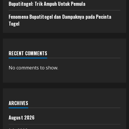
Bupatitogel: Trik Ampuh Untuk Pemula
Fenomena Bupatitogel dan Dampaknya pada Pecinta
Togel
RECENT COMMENTS
No comments to show.
ARCHIVES
August 2026