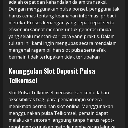
adalah cepat dan kehandalan dalam transaksi.
Dengan menggunakan pulsa ponsel, pengguna tak
harus cemas tentang keamanan informasi pribadi
mereka. Proses keuangan yang cepat cepat serta
efisien ini sangat menarik untuk generasi muda
yang selalu mencari-cari cara yang praktis. Dalam
tulisan ini, kami ingin mengupas secara mendalam
mengenai ragam pilihan slot pulsa serta efek
bermain tidak terlupakan tidak terlupakan.
Keunggulan Slot Deposit Pulsa
Telkomsel
Slot Pulsa Telkomsel menawarkan kemudahan
aksesibilitas bagi para pemain ingin segera
menikmati permainan slot online. Menggunakan
menggunakan pulsa Telkomsel, pemain dapat
melakukan setoran langsung tanpa harus repot-
repot menggunakan metode pembayaran lainnya.