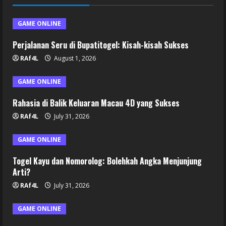
GAME ONLINE
Perjalanan Seru di Bupatitogel: Kisah-kisah Sukses
RAf4L
August 1, 2026
GAME ONLINE
Rahasia di Balik Keluaran Macau 4D yang Sukses
RAf4L
July 31, 2026
GAME ONLINE
Togel Kayu dan Nomorolog: Bolehkah Angka Menjunjung
Arti?
RAf4L
July 31, 2026
GAME ONLINE