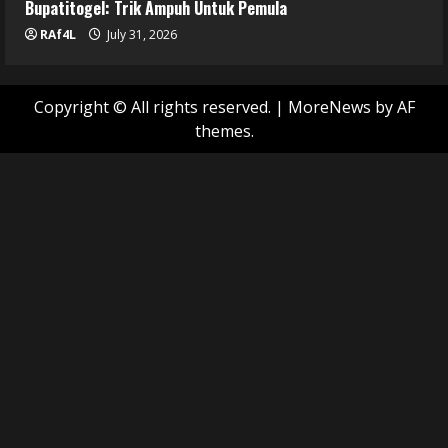
Bupatitogel: Trik Ampuh Untuk Pemula
RAf4L
July 31, 2026
Copyright © All rights reserved.
|
MoreNews
by AF
themes.