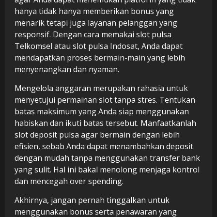
hanya tidak hanya memberikan bonus yang
menarik tetapi juga layanan pelanggan yang
responsif. Dengan cara memakai slot pulsa
Telkomsel atau slot pulsa Indosat, Anda dapat
mendapatkan proses bermain-main yang lebih
menyenangkan dan nyaman.
Mengelola anggaran merupakan rahasia untuk
menyetujui permainan slot tanpa stres. Tentukan
batas maksimum yang Anda siap menggunakan
habiskan dan ikuti batas tersebut. Manfaatkanlah
slot deposit pulsa agar bermain dengan lebih
efisien, sebab Anda dapat menambahkan deposit
dengan mudah tanpa menggunakan transfer bank
yang sulit. Hal ini bakal menolong menjaga kontrol
dan mencegah over spending.
Akhirnya, jangan pernah tinggalkan untuk
menggunakan bonus serta penawaran yang