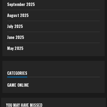
September 2025
August 2025
July 2025
June 2025
May 2025
CATEGORIES
GAME ONLINE
YOU MAY HAVE MISSED