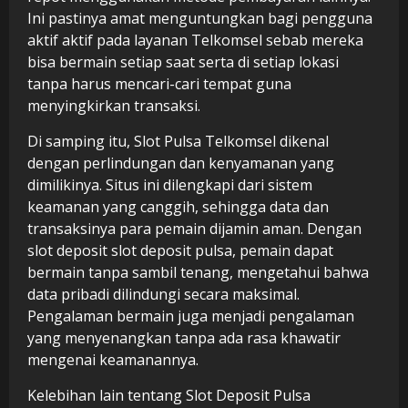
Ini pastinya amat menguntungkan bagi pengguna
aktif aktif pada layanan Telkomsel sebab mereka
bisa bermain setiap saat serta di setiap lokasi
tanpa harus mencari-cari tempat guna
menyingkirkan transaksi.
Di samping itu, Slot Pulsa Telkomsel dikenal
dengan perlindungan dan kenyamanan yang
dimilikinya. Situs ini dilengkapi dari sistem
keamanan yang canggih, sehingga data dan
transaksinya para pemain dijamin aman. Dengan
slot deposit slot deposit pulsa, pemain dapat
bermain tanpa sambil tenang, mengetahui bahwa
data pribadi dilindungi secara maksimal.
Pengalaman bermain juga menjadi pengalaman
yang menyenangkan tanpa ada rasa khawatir
mengenai keamanannya.
Kelebihan lain tentang Slot Deposit Pulsa