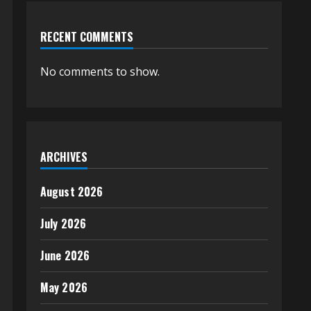
RECENT COMMENTS
No comments to show.
ARCHIVES
August 2026
July 2026
June 2026
May 2026