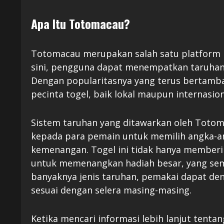
Apa Itu Totomacau?
Totomacau merupakan salah satu platform p
sini, pengguna dapat menempatkan taruhan 
Dengan popularitasnya yang terus bertamba
pecinta togel, baik lokal maupun internasion
Sistem taruhan yang ditawarkan oleh Tot
kepada para pemain untuk memilih angka-a
kemenangan. Togel ini tidak hanya memberi
untuk memenangkan hadiah besar, yang sema
banyaknya jenis taruhan, pemakai dapat 
sesuai dengan selera masing-masing.
Ketika mencari informasi lebih lanjut tent