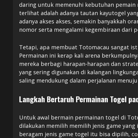
daring untuk memenuhi kebutuhan pemain mo
terlihat adalah adanya tautan kayutogel ya
adanya akses akses, semakin banyakkah ora
nomor serta mengalami kegembiraan dari 
Tetapi, apa membuat Totomacau sangat ist
Permainan ini kerap kali arena berkumpuln
mereka berbagi harapan-harapan dan strategi
yang sering digunakan di kalangan lingkun
saling mendukung dalam perjalanan menuju
Langkah Bertaruh Permainan Togel p
Untuk awal bermain permainan togel di Tot
dilakukan memilih memilih jenis game yang
beragam jenis game togel itu bisa dipilih, c