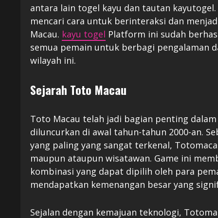
antara lain togel kayu dan tautan kayutogel. 
mencari cara untuk berinteraksi dan menjad
Macau.
kayu togel
Platform ini sudah berha
semua pemain untuk berbagi pengalaman da
wilayah ini.
Sejarah Toto Macau
Toto Macau telah jadi bagian penting dala
diluncurkan di awal tahun-tahun 2000-an. Se
yang paling yang sangat terkenal, Totomaca
maupun ataupun wisatawan. Game ini membe
kombinasi yang dapat dipilih oleh para pe
mendapatkan kemenangan besar yang signif
Sejalan dengan kemajuan teknologi, Totom