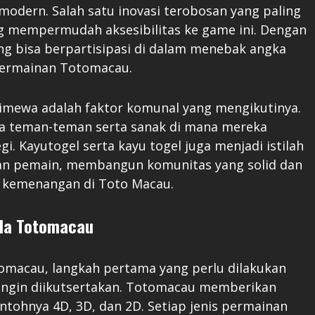
dern. Salah satu inovasi terobosan yang paling
ng mempermudah aksesibilitas ke game ini. Dengan
ng bisa berpartisipasi di dalam menebak angka
permainan Totomacau.
imewa adalah faktor komunal yang mengikutinya.
ya teman-teman serta sanak di mana mereka
. Kayutogel serta kayu togel juga menjadi istilah
gan pemain, membangun komunitas yang solid dan
 kemenangan di Toto Macau.
ada Totomacau
omacau, langkah pertama yang perlu dilakukan
 ingin diikutsertakan. Totomacau memberikan
ontohnya 4D, 3D, dan 2D. Setiap jenis permainan