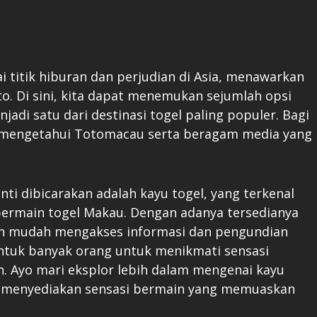
 titik hiburan dan perjudian di Asia, menawarkan
o. Di sini, kita dapat menemukan sejumlah opsi
di satu dari destinasi togel paling populer. Bagi
mengetahui Totomacau serta beragam media yang
nti dibicarakan adalah kayu togel, yang terkenal
bermain togel Makau. Dengan adanya tersedianya
an mudah mengakses informasi dan pengundian
untuk banyak orang untuk menikmati sensasi
. Ayo mari eksplor lebih dalam mengenai kayu
u menyediakan sensasi bermain yang memuaskan