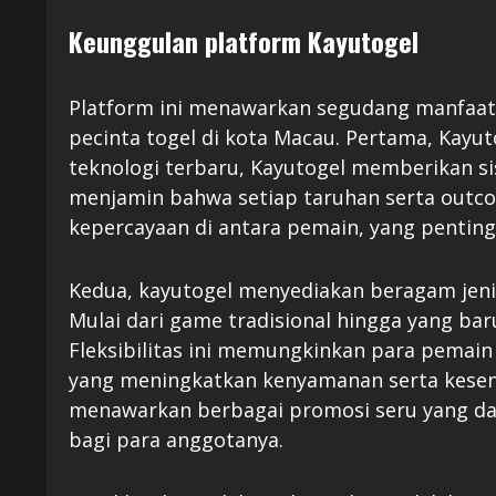
Keunggulan platform Kayutogel
Platform ini menawarkan segudang manfaat
pecinta togel di kota Macau. Pertama, Kayu
teknologi terbaru, Kayutogel memberikan si
menjamin bahwa setiap taruhan serta outco
kepercayaan di antara pemain, yang penting 
Kedua, kayutogel menyediakan beragam jen
Mulai dari game tradisional hingga yang bar
Fleksibilitas ini memungkinkan para pema
yang meningkatkan kenyamanan serta kese
menawarkan berbagai promosi seru yang d
bagi para anggotanya.