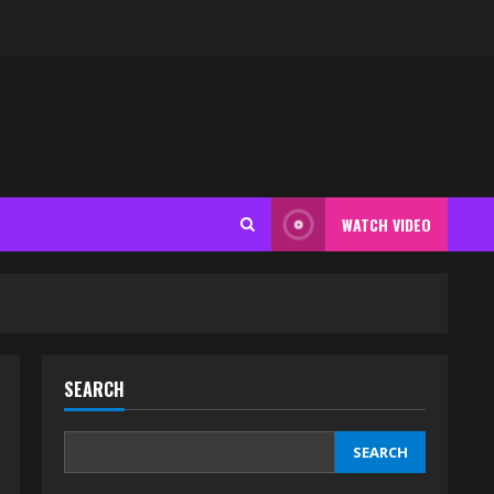
WATCH VIDEO
SEARCH
SEARCH