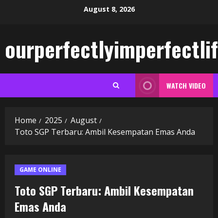
Skip
August 8, 2026
to
content
ourperfectlyimperfectli
WATCH VIDEO
Home
2025
August
Toto SGP Terbaru: Ambil Kesempatan Emas Anda
GAME ONLINE
Toto SGP Terbaru: Ambil Kesempatan
Emas Anda