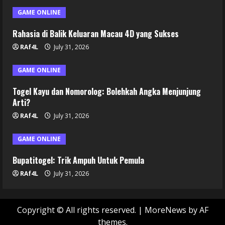
GAME ONLINE
Rahasia di Balik Keluaran Macau 4D yang Sukses
RAf4L
July 31, 2026
GAME ONLINE
Togel Kayu dan Nomorolog: Bolehkah Angka Menjunjung
Arti?
RAf4L
July 31, 2026
GAME ONLINE
Bupatitogel: Trik Ampuh Untuk Pemula
RAf4L
July 31, 2026
Copyright © All rights reserved.
|
MoreNews
by AF
themes.