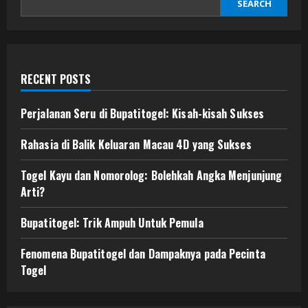
SEARCH
RECENT POSTS
Perjalanan Seru di Bupatitogel: Kisah-kisah Sukses
Rahasia di Balik Keluaran Macau 4D yang Sukses
Togel Kayu dan Nomorolog: Bolehkah Angka Menjunjung
Arti?
Bupatitogel: Trik Ampuh Untuk Pemula
Fenomena Bupatitogel dan Dampaknya pada Pecinta
Togel