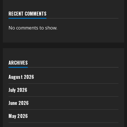
RECENT COMMENTS
No comments to show.
ARCHIVES
August 2026
July 2026
June 2026
May 2026