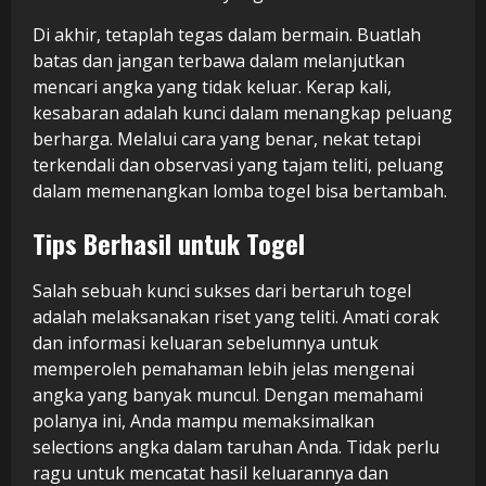
Di akhir, tetaplah tegas dalam bermain. Buatlah
batas dan jangan terbawa dalam melanjutkan
mencari angka yang tidak keluar. Kerap kali,
kesabaran adalah kunci dalam menangkap peluang
berharga. Melalui cara yang benar, nekat tetapi
terkendali dan observasi yang tajam teliti, peluang
dalam memenangkan lomba togel bisa bertambah.
Tips Berhasil untuk Togel
Salah sebuah kunci sukses dari bertaruh togel
adalah melaksanakan riset yang teliti. Amati corak
dan informasi keluaran sebelumnya untuk
memperoleh pemahaman lebih jelas mengenai
angka yang banyak muncul. Dengan memahami
polanya ini, Anda mampu memaksimalkan
selections angka dalam taruhan Anda. Tidak perlu
ragu untuk mencatat hasil keluarannya dan