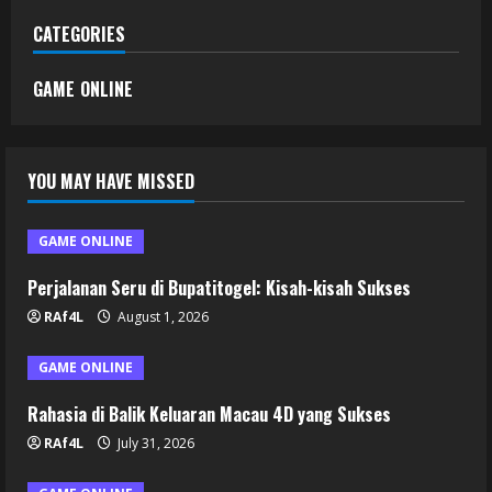
CATEGORIES
GAME ONLINE
YOU MAY HAVE MISSED
GAME ONLINE
Perjalanan Seru di Bupatitogel: Kisah-kisah Sukses
RAf4L
August 1, 2026
GAME ONLINE
Rahasia di Balik Keluaran Macau 4D yang Sukses
RAf4L
July 31, 2026