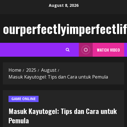
Skip
August 8, 2026
to
content
ourperfectlyimperfectli
WATCH VIDEO
Home
2025
August
Masuk Kayutogel: Tips dan Cara untuk Pemula
GAME ONLINE
Masuk Kayutogel: Tips dan Cara untuk
Pemula