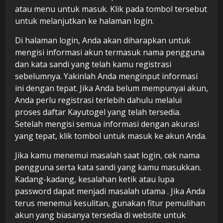
atau menu untuk masuk. Klik pada tombol tersebut
untuk melanjutkan ke halaman login.
Di halaman login, Anda akan diharapkan untuk
mengisi informasi akun termasuk nama pengguna
dan kata sandi yang telah kamu registrasi
sebelumnya. Yakinlah Anda menginput informasi
ini dengan tepat. Jika Anda belum mempunyai akun,
Anda perlu registrasi terlebih dahulu melalui
proses daftar Kayutogel yang telah tersedia.
Setelah mengisi semua informasi dengan akurasi
yang tepat, klik tombol untuk masuk ke akun Anda.
Jika kamu menemui masalah saat login, cek nama
pengguna serta kata sandi yang kamu masukkan.
Kadang-kadang, kesalahan ketik atau lupa
password dapat menjadi masalah utama . Jika Anda
terus menemui kesulitan, gunakan fitur pemulihan
akun yang biasanya tersedia di website untuk