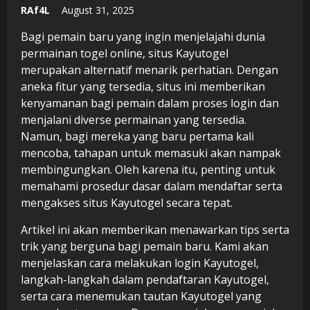
RAf4L
August 31, 2025
Bagi pemain baru yang ingin menjelajahi dunia
permainan togel online, situs Kayutogel
merupakan alternatif menarik perhatian. Dengan
aneka fitur yang tersedia, situs ini memberikan
kenyamanan bagi pemain dalam proses login dan
menjalani diverse permainan yang tersedia.
Namun, bagi mereka yang baru pertama kali
mencoba, tahapan untuk memasuki akan nampak
membingungkan. Oleh karena itu, penting untuk
memahami prosedur dasar dalam mendaftar serta
mengakses situs Kayutogel secara tepat.
Artikel ini akan memberikan menawarkan tips serta
trik yang berguna bagi pemain baru. Kami akan
menjelaskan cara melakukan login Kayutogel,
langkah-langkah dalam pendaftaran Kayutogel,
serta cara menemukan tautan Kayutogel yang