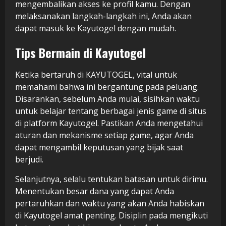
mengembalikan akses ke profil kamu. Dengan
melaksanakan langkah-langkah ini, Anda akan
dapat masuk ke Kayutogel dengan mudah.
Tips Bermain di Kayutogel
Ketika bertaruh di KAYUTOGEL, vital untuk
memahami bahwa ini bergantung pada peluang.
Disarankan, sebelum Anda mulai, sisihkan waktu
untuk belajar tentang berbagai jenis game di situs
di platform Kayutogel. Pastikan Anda mengetahui
aturan dan mekanisme setiap game, agar Anda
dapat mengambil keputusan yang bijak saat
berjudi.
Selanjutnya, selalu tentukan batasan untuk dirimu.
Menentukan besar dana yang dapat Anda
pertaruhkan dan waktu yang akan Anda habiskan
di Kayutogel amat penting. Disiplin pada mengikuti