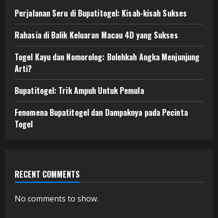
Perjalanan Seru di Bupatitogel: Kisah-kisah Sukses
Rahasia di Balik Keluaran Macau 4D yang Sukses
Togel Kayu dan Nomorolog: Bolehkah Angka Menjunjung
Arti?
Bupatitogel: Trik Ampuh Untuk Pemula
Fenomena Bupatitogel dan Dampaknya pada Pecinta
Togel
RECENT COMMENTS
No comments to show.