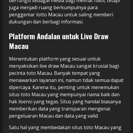
berfungsi sebagai media bagi melihat hasil, tetapi
juga menjadi ruang berkumpulnya para
penggemar lotto Macau untuk saling memberi
dukungan dan berbagi informasi.
Platform Andalan untuk Live Draw
Macau
Menentukan platform yang sesuai untuk
menyaksikan live draw Macau sangat krusial bagi
pecinta toto Macau. Banyak tempat yang
menawarkan layanan ini, namun tidak semua dapat
dipercaya. Karena itu, penting untuk menemukan
situs toto Macau yang mempunyai nama baik dan
hak lisensi yang tegas. Situs yang handal biasanya
memberikan data yang transparan mengenai
pengeluaran Macau dan data yang valid.
Satu hal yang membedakan situs toto Macau yang