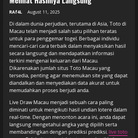
Melihat Hasilnya Langsung
RAf4L
August 11, 2025
Di dalam dunia perjudian, terutama di Asia, Toto di
Macau telah menjadi salah satu pilihan teratas
untuk para penggemar togel. Berbagai individu
mencari-cari cara terbaik dalam menyaksikan hasil
secara langsung dan mendapatkan informasi
terkini mengenai keluaran dari Macau.
Dikarenakan jumlah situs Toto Macau yang
tersedia, penting agar menemukan site yang dapat
diandalkan dan menyediakan data akurat untuk
memudahkan proses berjudi anda.
Live Draw Macau menjadi sebuah cara paling
diminati untuk mengikuti hasil undian lotere dalam
real-time. Dengan menonton acara ini, anda dapat
langsung mengetahui angka yang dipilih serta
membandingkan dengan prediksi prediksi.
live toto