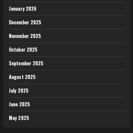
January 2026
December 2025
November 2025
October 2025
September 2025
August 2025
July 2025
June 2025
May 2025