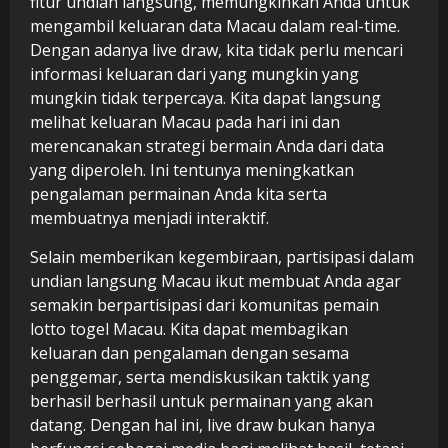
fitur undian langsung, memungkinkan Anda untuk
mengambil keluaran data Macau dalam real-time.
Dengan adanya live draw, kita tidak perlu mencari
informasi keluaran dari yang mungkin yang
mungkin tidak terpercaya. Kita dapat langsung
melihat keluaran Macau pada hari ini dan
merencanakan strategi bermain Anda dari data
yang diperoleh. Ini tentunya meningkatkan
pengalaman permainan Anda kita serta
membuatnya menjadi interaktif.
Selain memberikan kegembiraan, partisipasi dalam
undian langsung Macau ikut membuat Anda agar
semakin berpartisipasi dari komunitas pemain
lotto togel Macau. Kita dapat membagikan
keluaran dan pengalaman dengan sesama
penggemar, serta mendiskusikan taktik yang
berhasil berhasil untuk permainan yang akan
datang. Dengan hal ini, live draw bukan hanya