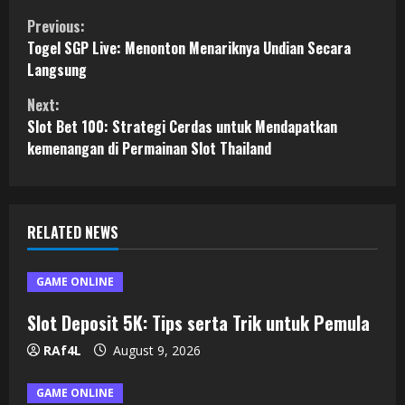
C
Previous:
Togel SGP Live: Menonton Menariknya Undian Secara
o
Langsung
n
Next:
Slot Bet 100: Strategi Cerdas untuk Mendapatkan
t
kemenangan di Permainan Slot Thailand
i
n
RELATED NEWS
u
GAME ONLINE
e
Slot Deposit 5K: Tips serta Trik untuk Pemula
R
RAf4L
August 9, 2026
e
GAME ONLINE