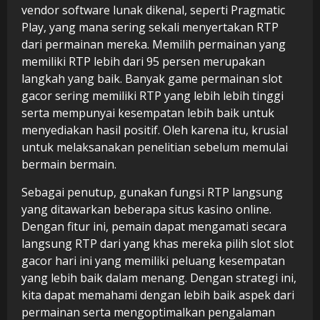
vendor software lunak dikenal, seperti Pragmatic
Play, yang mana sering sekali menyertakan RTP
dari permainan mereka. Memilih permainan yang
memiliki RTP lebih dari 95 persen merupakan
langkah yang baik. Banyak game permainan slot
gacor sering memiliki RTP yang lebih lebih tinggi
serta mempunyai kesempatan lebih baik untuk
menyediakan hasil positif. Oleh karena itu, krusial
untuk melaksanakan penelitian sebelum memulai
bermain bermain.
Sebagai penutup, gunakan fungsi RTP langsung
yang ditawarkan beberapa situs kasino online.
Dengan fitur ini, pemain dapat mengamati secara
langsung RTP dari yang khas mereka pilih slot slot
gacor hari ini yang memiliki peluang kesempatan
yang lebih baik dalam menang. Dengan strategi ini,
kita dapat memahami dengan lebih baik aspek dari
permainan serta mengoptimalkan pengalaman