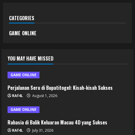
CATEGORIES
GAME ONLINE
YOU MAY HAVE MISSED
GAME ONLINE
Perjalanan Seru di Bupatitogel: Kisah-kisah Sukses
RAf4L
August 1, 2026
GAME ONLINE
Rahasia di Balik Keluaran Macau 4D yang Sukses
RAf4L
July 31, 2026