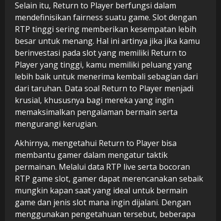
Selain itu, Return to Player berfungsi dalam
mendefinisikan fairness suatu game. Slot dengan
RTP tinggi sering memberikan kesempatan lebih
besar untuk menang. Hal ini artinya jika jika kamu
berinvestasi pada slot yang memiliki Return to
Player yang tinggi, kamu memiliki peluang yang
lebih baik untuk menerima kembali sebagian dari
dari taruhan. Data soal Return to Player menjadi
krusial, khususnya bagi mereka yang ingin
memaksimalkan pengalaman bermain serta
mengurangi kerugian.
Akhirnya, mengetahui Return to Player bisa
membantu gamer dalam mengatur taktik
permainan. Melalui data RTP live serta bocoran
RTP game slot, gamer dapat merencanakan sebaik
mungkin kapan saat yang ideal untuk bermain
game dan jenis slot mana ingin dijalani. Dengan
menggunakan pengetahuan tersebut, beberapa