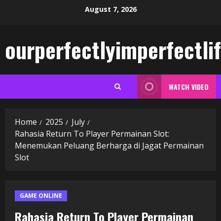
Skip
August 7, 2026
to
content
ourperfectlyimperfectli
WATCH VIDEO
Home
2025
July
Rahasia Return To Player Permainan Slot:
Menemukan Peluang Berharga di Jagat Permainan
Slot
GAME ONLINE
Rahasia Return To Player Permainan