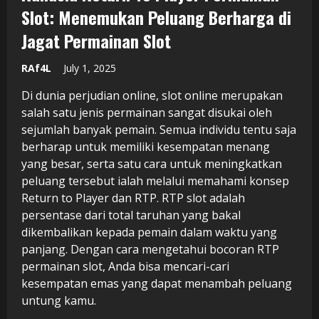
Slot: Menemukan Peluang Berharga di
Jagat Permainan Slot
RAf4L
July 1, 2025
Di dunia perjudian online, slot online merupakan
salah satu jenis permainan sangat disukai oleh
sejumlah banyak pemain. Semua individu tentu saja
berharap untuk memiliki kesempatan menang
yang besar, serta satu cara untuk meningkatkan
peluang tersebut ialah melalui memahami konsep
Return to Player dan RTP. RTP slot adalah
persentase dari total taruhan yang bakal
dikembalikan kepada pemain dalam waktu yang
panjang. Dengan cara mengetahui bocoran RTP
permainan slot, Anda bisa mencari-cari
kesempatan emas yang dapat menambah peluang
untung kamu.