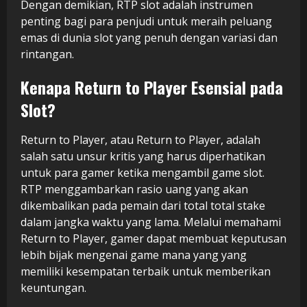
Dengan demikian, RTP slot adalah instrumen
penting bagi para penjudi untuk meraih peluang
emas di dunia slot yang penuh dengan variasi dan
rintangan.
Kenapa Return to Player Esensial pada
Slot?
Return to Player, atau Return to Player, adalah
salah satu unsur kritis yang harus diperhatikan
untuk para gamer ketika mengambil game slot.
RTP menggambarkan rasio uang yang akan
dikembalikan pada pemain dari total total stake
dalam jangka waktu yang lama. Melalui memahami
Return to Player, gamer dapat membuat keputusan
lebih bijak mengenai game mana yang yang
memiliki kesempatan terbaik untuk memberikan
keuntungan.