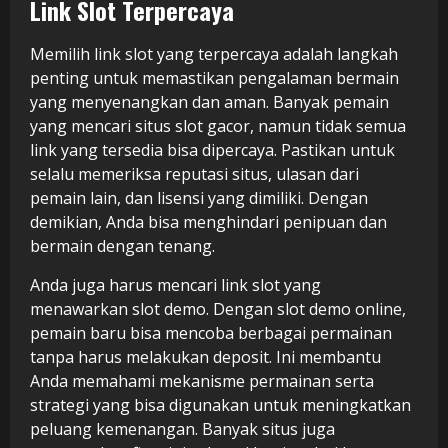
Link Slot Terpercaya
Memilih link slot yang terpercaya adalah langkah
penting untuk memastikan pengalaman bermain
yang menyenangkan dan aman. Banyak pemain
yang mencari situs slot gacor, namun tidak semua
link yang tersedia bisa dipercaya. Pastikan untuk
selalu memeriksa reputasi situs, ulasan dari
pemain lain, dan lisensi yang dimiliki. Dengan
demikian, Anda bisa menghindari penipuan dan
bermain dengan tenang.
Anda juga harus mencari link slot yang
menawarkan slot demo. Dengan slot demo online,
pemain baru bisa mencoba berbagai permainan
tanpa harus melakukan deposit. Ini membantu
Anda memahami mekanisme permainan serta
strategi yang bisa digunakan untuk meningkatkan
peluang kemenangan. Banyak situs juga