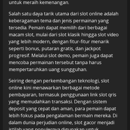
untuk meraih kemenangan.
Salah satu daya tarik utama dari slot online adalah
keberagaman tema dan jenis permainan yang
tersedia. Pemain dapat memilih dari berbagai
macam slot, mulai dari slot klasik hingga slot video
yang lebih modern, dengan fitur-fitur menarik
seperti bonus, putaran gratis, dan jackpot
progresif. Melalui slot demo, pemain juga dapat
mencoba permainan tersebut tanpa harus
mempertaruhkan uang sungguhan.
Seiring dengan perkembangan teknologi, slot
online kini menawarkan berbagai metode
pembayaran, termasuk penggunaan link slot qris
yang memudahkan transaksi. Dengan sistem
deposit yang cepat dan aman, para pemain dapat
lebih fokus pada pengalaman bermain mereka. Di
dalam dunia perjudian online, slot gacor menjadi
istilah yang populernya digunakan untuk