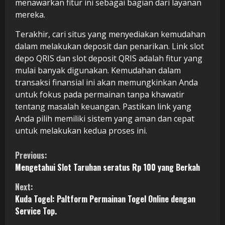
menawarkan fitur ini sebagai bagian dari layanan
mereka.
Terakhir, cari situs yang menyediakan kemudahan
dalam melakukan deposit dan penarikan. Link slot
depo QRIS dan slot deposit QRIS adalah fitur yang
mulai banyak digunakan. Kemudahan dalam
transaksi finansial ini akan memungkinkan Anda
untuk fokus pada permainan tanpa khawatir
tentang masalah keuangan. Pastikan link yang
Anda pilih memiliki sistem yang aman dan cepat
untuk melakukan kedua proses ini.
C
Previous:
Mengetahui Slot Taruhan seratus Rp 100 yang Berkah
o
Next:
n
Kuda Togel: Paltform Permainan Togel Online dengan
Service Top.
t