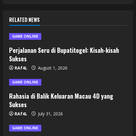
i
RELATED NEWS
n
u
GAME ONLINE
e
Perjalanan Seru di Bupatitogel: Kisah-kisah
Sukses
R
RAf4L
August 1, 2026
e
GAME ONLINE
a
Rahasia di Balik Keluaran Macau 4D yang
d
Sukses
i
RAf4L
July 31, 2026
n
GAME ONLINE