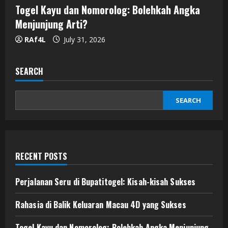
g
Togel Kayu dan Nomorolog: Bolehkah Angka
Menjunjung Arti?
RAf4L
July 31, 2026
SEARCH
SEARCH
RECENT POSTS
Perjalanan Seru di Bupatitogel: Kisah-kisah Sukses
Rahasia di Balik Keluaran Macau 4D yang Sukses
Togel Kayu dan Nomorolog: Bolehkah Angka Menjunjung