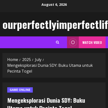
Skip
August 6, 2026
to
content
ourperfectlyimperfectli
WATCH VIDEO
Home
2025
July
Mengeksplorasi Dunia SDY: Buku Utama untuk
Pecinta Togel
GAME ONLINE
Mengeksplorasi Dunia SDY: Buku