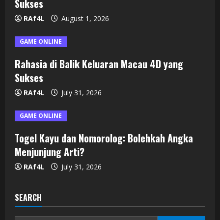
Sukses
R
RAf4L
August 1, 2026
e
GAME ONLINE
a
Rahasia di Balik Keluaran Macau 4D yang
d
Sukses
i
RAf4L
July 31, 2026
n
GAME ONLINE
g
Togel Kayu dan Nomorolog: Bolehkah Angka
Menjunjung Arti?
RAf4L
July 31, 2026
SEARCH