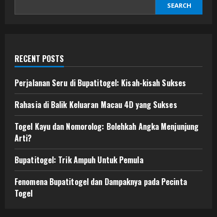
SEARCH
RECENT POSTS
Perjalanan Seru di Bupatitogel: Kisah-kisah Sukses
Rahasia di Balik Keluaran Macau 4D yang Sukses
Togel Kayu dan Nomorolog: Bolehkah Angka Menjunjung
Arti?
Bupatitogel: Trik Ampuh Untuk Pemula
Fenomena Bupatitogel dan Dampaknya pada Pecinta
Togel