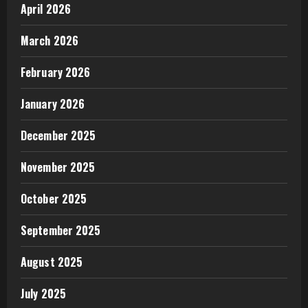
April 2026
March 2026
February 2026
January 2026
December 2025
November 2025
October 2025
September 2025
August 2025
July 2025