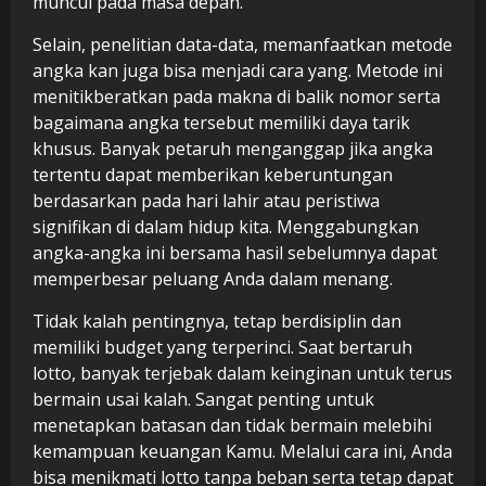
muncul pada masa depan.
Selain, penelitian data-data, memanfaatkan metode
angka kan juga bisa menjadi cara yang. Metode ini
menitikberatkan pada makna di balik nomor serta
bagaimana angka tersebut memiliki daya tarik
khusus. Banyak petaruh menganggap jika angka
tertentu dapat memberikan keberuntungan
berdasarkan pada hari lahir atau peristiwa
signifikan di dalam hidup kita. Menggabungkan
angka-angka ini bersama hasil sebelumnya dapat
memperbesar peluang Anda dalam menang.
Tidak kalah pentingnya, tetap berdisiplin dan
memiliki budget yang terperinci. Saat bertaruh
lotto, banyak terjebak dalam keinginan untuk terus
bermain usai kalah. Sangat penting untuk
menetapkan batasan dan tidak bermain melebihi
kemampuan keuangan Kamu. Melalui cara ini, Anda
bisa menikmati lotto tanpa beban serta tetap dapat