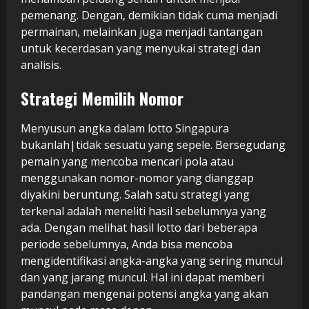
pemenang. Dengan, demikian tidak cuma menjadi
permainan, melainkan juga menjadi tantangan
untuk kecerdasan yang menyukai strategi dan
analisis.
Strategi Memilih Nomor
Menyusun angka dalam lotto Singapura
bukanlah|tidak sesuatu yang sepele. Bersegudang
pemain yang mencoba mencari pola atau
menggunakan nomor-nomor yang dianggap
diyakini beruntung. Salah satu strategi yang
terkenal adalah meneliti hasil sebelumnya yang
ada. Dengan melihat hasil lotto dari beberapa
periode sebelumnya, Anda bisa mencoba
mengidentifikasi angka-angka yang sering muncul
dan yang jarang muncul. Hal ini dapat memberi
pandangan mengenai potensi angka yang akan