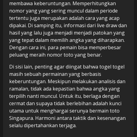
membawa keberuntungan. Memperhitungkan
nomor yang yang sering muncul dalam periode
tertentu juga merupakan adalah cara yang acap
dipakai. Di samping itu, informasi dari live draw dan
hasil yang lalu juga menjadi menjadi patokan yang
yang tepat dalam memilih angka yang diharapkan.
Dengan cara ini, para pemain bisa memperbesar
peluang meraih nomor toto yang benar.
Di sisi lain, penting agar diingat bahwa togel togel
masih sebuah permainan yang berbasis
keberuntungan. Meskipun melakukan analisis dan
ramalan, tidak ada kepastian bahwa angka yang
terpilih nanti muncul. Untuk itu, berlaga dengan
cermat dan supaya tidak berlebihan adalah kunci
utama untuk menghargai serunya bermain toto
Singapura. Harmoni antara taktik dan kesenangan
selalu dipertahankan terjaga.