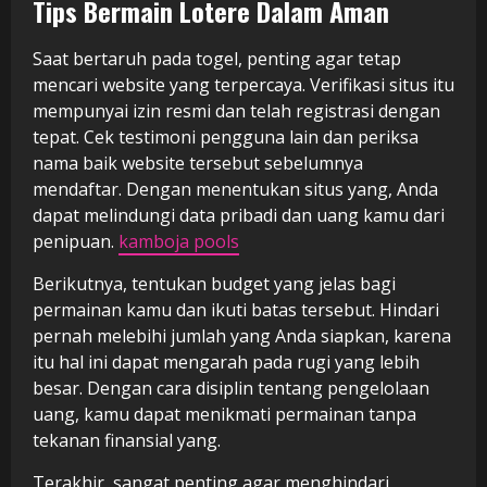
Tips Bermain Lotere Dalam Aman
Saat bertaruh pada togel, penting agar tetap
mencari website yang terpercaya. Verifikasi situs itu
mempunyai izin resmi dan telah registrasi dengan
tepat. Cek testimoni pengguna lain dan periksa
nama baik website tersebut sebelumnya
mendaftar. Dengan menentukan situs yang, Anda
dapat melindungi data pribadi dan uang kamu dari
penipuan.
kamboja pools
Berikutnya, tentukan budget yang jelas bagi
permainan kamu dan ikuti batas tersebut. Hindari
pernah melebihi jumlah yang Anda siapkan, karena
itu hal ini dapat mengarah pada rugi yang lebih
besar. Dengan cara disiplin tentang pengelolaan
uang, kamu dapat menikmati permainan tanpa
tekanan finansial yang.
Terakhir, sangat penting agar menghindari