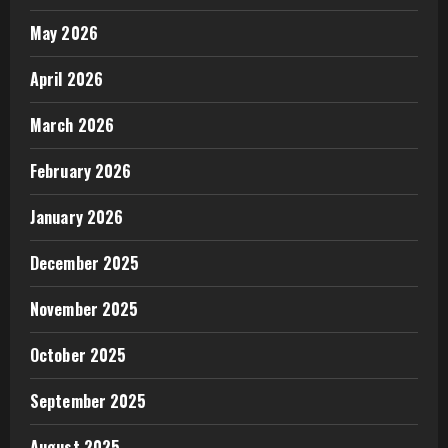
May 2026
April 2026
March 2026
February 2026
January 2026
December 2025
November 2025
October 2025
September 2025
August 2025