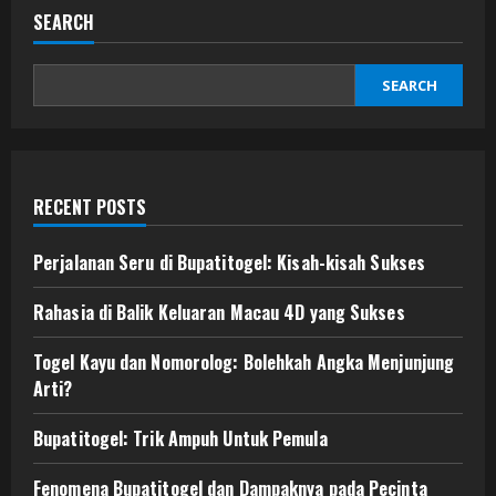
SEARCH
SEARCH
RECENT POSTS
Perjalanan Seru di Bupatitogel: Kisah-kisah Sukses
Rahasia di Balik Keluaran Macau 4D yang Sukses
Togel Kayu dan Nomorolog: Bolehkah Angka Menjunjung
Arti?
Bupatitogel: Trik Ampuh Untuk Pemula
Fenomena Bupatitogel dan Dampaknya pada Pecinta