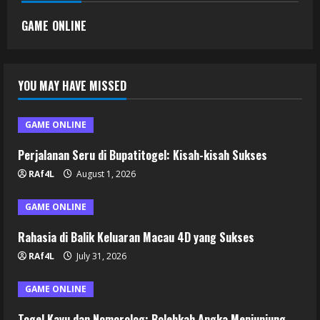
GAME ONLINE
YOU MAY HAVE MISSED
GAME ONLINE
Perjalanan Seru di Bupatitogel: Kisah-kisah Sukses
RAf4L
August 1, 2026
GAME ONLINE
Rahasia di Balik Keluaran Macau 4D yang Sukses
RAf4L
July 31, 2026
GAME ONLINE
Togel Kayu dan Nomorolog: Bolehkah Angka Menjunjung