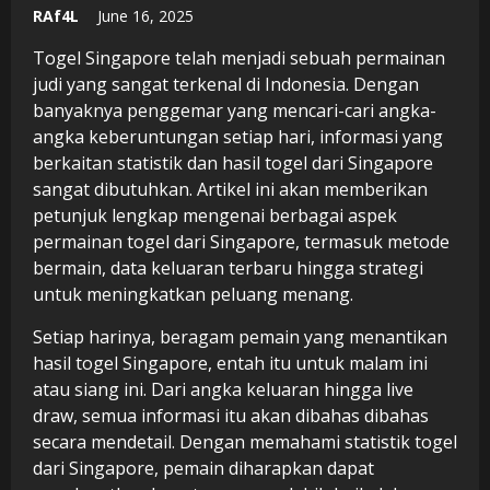
RAf4L
June 16, 2025
Togel Singapore telah menjadi sebuah permainan
judi yang sangat terkenal di Indonesia. Dengan
banyaknya penggemar yang mencari-cari angka-
angka keberuntungan setiap hari, informasi yang
berkaitan statistik dan hasil togel dari Singapore
sangat dibutuhkan. Artikel ini akan memberikan
petunjuk lengkap mengenai berbagai aspek
permainan togel dari Singapore, termasuk metode
bermain, data keluaran terbaru hingga strategi
untuk meningkatkan peluang menang.
Setiap harinya, beragam pemain yang menantikan
hasil togel Singapore, entah itu untuk malam ini
atau siang ini. Dari angka keluaran hingga live
draw, semua informasi itu akan dibahas dibahas
secara mendetail. Dengan memahami statistik togel
dari Singapore, pemain diharapkan dapat