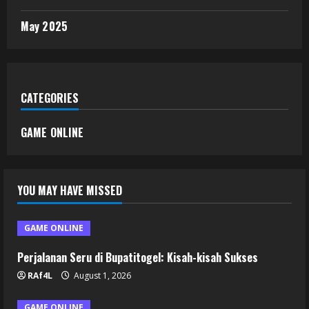
May 2025
CATEGORIES
GAME ONLINE
YOU MAY HAVE MISSED
GAME ONLINE
Perjalanan Seru di Bupatitogel: Kisah-kisah Sukses
RAf4L
August 1, 2026
GAME ONLINE