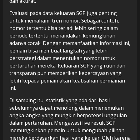
dan akurat.
Evaluasi pada data keluaran SGP juga penting
untuk memahami tren nomor. Sebagai contoh,
nomor tertentu bisa terjadi lebih sering dalam
periode tertentu, menandakan kemungkinan
adanya corak. Dengan memanfaatkan informasi ini,
pemain bisa membuat langkah yang lebih
berstrategi dalam menentukan nomor untuk
pertaruhan mereka. Keluaran SGP yang rutin dan
transparan pun memberikan kepercayaan yang
lebih kepada pemain akan keabsahan permainan
ini.
Di samping itu, statistik yang ada dari hasil
sebelumnya dapat menolong dalam menemukan
angka-angka yang mungkin berpotensi unggulan
dalam pertaruhan. Mengawasi live result SGP
memungkinkan pemain untuk mengubah pilihan
mereka berdasarkan hasil yang keluar. Oleh karena