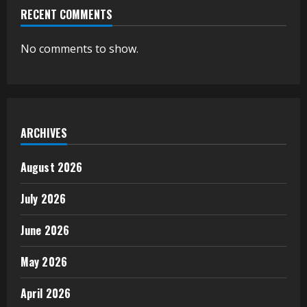
RECENT COMMENTS
No comments to show.
ARCHIVES
August 2026
July 2026
June 2026
May 2026
April 2026