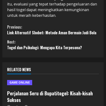
itu, evaluasi yang tepat terhadap pengeluaran dan
hasil togel dapat meningkatkan kemungkinan
untuk meraih keberhasilan.
C
Previous:
Link Alternatif Sbobet: Metode Aman Bermain Judi Bola
o
Next:
n
Togel dan Psikologi: Mengapa Kita Terpesona?
t
i
RELATED NEWS
n
GAME ONLINE
u
Perjalanan Seru di Bupatitogel: Kisah-kisah
e
Sukses