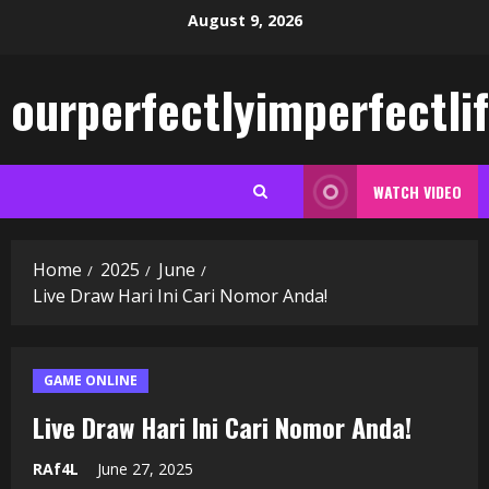
Skip
August 9, 2026
to
content
ourperfectlyimperfectli
WATCH VIDEO
Home
2025
June
Live Draw Hari Ini Cari Nomor Anda!
GAME ONLINE
Live Draw Hari Ini Cari Nomor Anda!
RAf4L
June 27, 2025