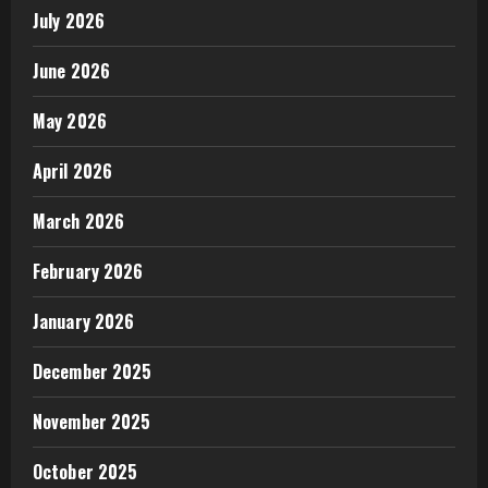
July 2026
June 2026
May 2026
April 2026
March 2026
February 2026
January 2026
December 2025
November 2025
October 2025