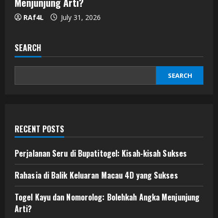
Menjunjung Arti?
g
RAf4L
July 31, 2026
SEARCH
SEARCH
RECENT POSTS
Perjalanan Seru di Bupatitogel: Kisah-kisah Sukses
Rahasia di Balik Keluaran Macau 4D yang Sukses
Togel Kayu dan Nomorolog: Bolehkah Angka Menjunjung
Arti?