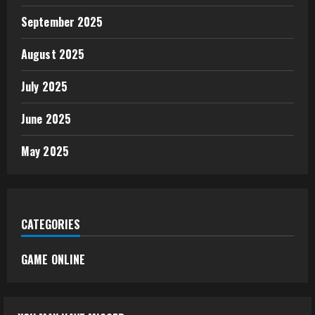
September 2025
August 2025
July 2025
June 2025
May 2025
CATEGORIES
GAME ONLINE