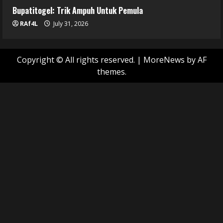
Bupatitogel: Trik Ampuh Untuk Pemula
RAf4L
July 31, 2026
Copyright © All rights reserved.
|
MoreNews
by AF
themes.