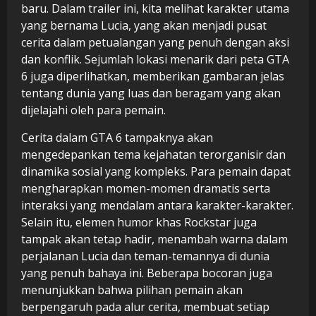
baru. Dalam trailer ini, kita melihat karakter utama
yang bernama Lucia, yang akan menjadi pusat
cerita dalam petualangan yang penuh dengan aksi
dan konflik. Sejumlah lokasi menarik dari peta GTA
6 juga diperlihatkan, memberikan gambaran jelas
tentang dunia yang luas dan beragam yang akan
dijelajahi oleh para pemain.
Cerita dalam GTA 6 tampaknya akan
mengedepankan tema kejahatan terorganisir dan
dinamika sosial yang kompleks. Para pemain dapat
mengharapkan momen-momen dramatis serta
interaksi yang mendalam antara karakter-karakter.
Selain itu, elemen humor khas Rockstar juga
tampak akan tetap hadir, menambah warna dalam
perjalanan Lucia dan teman-temannya di dunia
yang penuh bahaya ini. Beberapa bocoran juga
menunjukkan bahwa pilihan pemain akan
berpengaruh pada alur cerita, membuat setiap