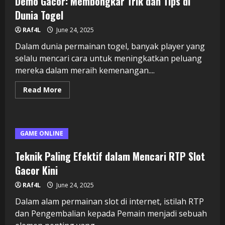
Demo Gacor: Membongkar Trik dan Tips di
Togel
HK
Dunia Togel
RAf4L
June 24, 2025
Dalam dunia permainan togel, banyak player yang
selalu mencari cara untuk meningkatkan peluang
mereka dalam meraih kemenangan....
Read
Read More
more
about
Demo
Gacor:
Membongkar
Trik
GAME ONLINE
dan
Tips
di
Teknik Paling Efektif dalam Mencari RTP Slot
Dunia
Togel
Gacor Kini
RAf4L
June 24, 2025
Dalam alam permainan slot di internet, istilah RTP
dan Pengembalian kepada Pemain menjadi sebuah