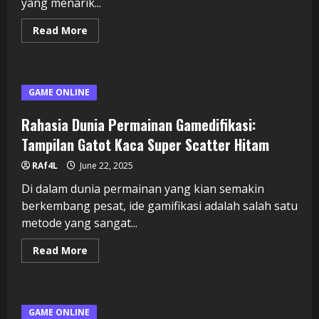
yang menarik...
Read
Read More
more
about
Live
Draw
Togel
HK:
GAME ONLINE
Keajaiban
dan
Peluang
Rahasia Dunia Permainan Gamedifikasi:
Tampilan Gatot Kaca Super Scatter Hitam
RAf4L
June 22, 2025
Di dalam dunia permainan yang kian semakin
berkembang pesat, ide gamifikasi adalah salah satu
metode yang sangat...
Read
Read More
more
about
Rahasia
Dunia
Permainan
Gamedifikasi:
GAME ONLINE