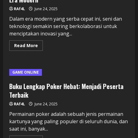
RAf4L
June 24, 2025
Dalam era modern yang serba cepat ini, seni dan
teknologi semakin sering berkolaborasi untuk
menciptakan inovasi yang...
Read
Read More
more
about
Rubah4d:
Memadukan
Seni
dan
GAME ONLINE
Teknologi
di
Era
Buku Lengkap Poker Hebat: Menjadi Peserta
Modern
Terbaik
RAf4L
June 24, 2025
Permainan poker adalah sebuah jenis permainan
kartunya yang paling populer di seluruh dunia, dan
saat ini, banyak...