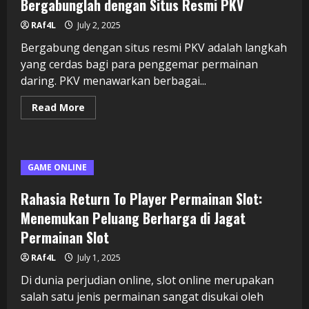
Bergabunglah dengan Situs Resmi PKV
RAf4L
July 2, 2025
Bergabung dengan situs resmi PKV adalah langkah
yang cerdas bagi para penggemar permainan
daring. PKV menawarkan berbagai...
Read
Read More
more
about
Bergabunglah
dengan
Situs
Resmi
GAME ONLINE
PKV
Rahasia Return To Player Permainan Slot:
Menemukan Peluang Berharga di Jagat
Permainan Slot
RAf4L
July 1, 2025
Di dunia perjudian online, slot online merupakan
salah satu jenis permainan sangat disukai oleh