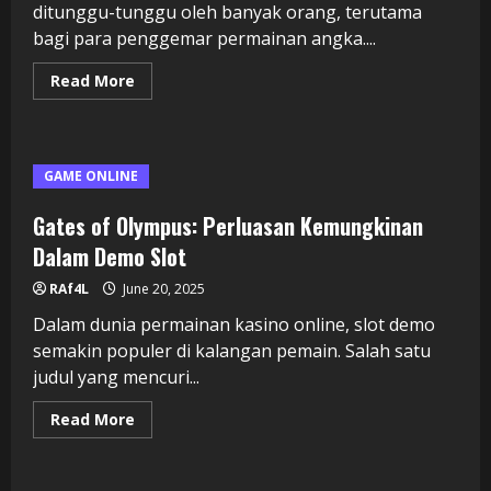
ditunggu-tunggu oleh banyak orang, terutama
bagi para penggemar permainan angka....
Read
Read More
more
about
Live
Sidney
Draw:
Momen
GAME ONLINE
Menegangkan
yang
Penuh
Gates of Olympus: Perluasan Kemungkinan
Harapan
Dalam Demo Slot
RAf4L
June 20, 2025
Dalam dunia permainan kasino online, slot demo
semakin populer di kalangan pemain. Salah satu
judul yang mencuri...
Read
Read More
more
about
Gates
of