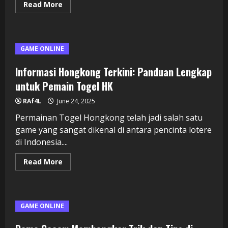
Read
Read More
more
about
Buku
Lengkap
Poker
Hebat:
GAME ONLINE
Menjadi
Peserta
Terbaik
Informasi Hongkong Terkini: Panduan Lengkap
untuk Pemain Togel HK
RAf4L
June 24, 2025
Permainan Togel Hongkong telah jadi salah satu
game yang sangat dikenal di antara pencinta lotere
di Indonesia....
Read
Read More
more
about
Informasi
Hongkong
Terkini:
Panduan
GAME ONLINE
Lengkap
untuk
Pemain