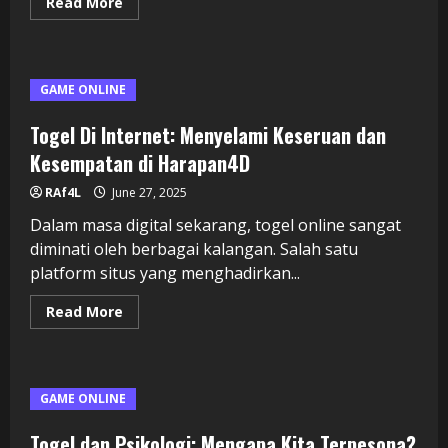
Read
Read More
more
about
Informasi
SGP
Lengkap:
Panduan
GAME ONLINE
Lengkap
untuk
Pecinta
Togel Di Internet: Menyelami Keseruan dan
Togel
Kesempatan di Harapan4D
RAf4L
June 27, 2025
Dalam masa digital sekarang, togel online sangat
diminati oleh berbagai kalangan. Salah satu
platform situs yang menghadirkan...
Read
Read More
more
about
Togel
Di
Internet:
Menyelami
GAME ONLINE
Keseruan
dan
Kesempatan
Togel dan Psikologi: Mengapa Kita Terpesona?