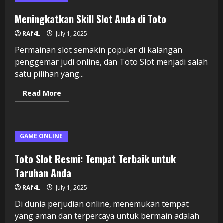
Platform
Uji
Coba
Meningkatkan Skill Slot Anda di Toto
Mesin
Slot
RAf4L
July 1, 2025
X100000000
Permainan slot semakin populer di kalangan
penggemar judi online, dan Toto Slot menjadi salah
satu pilihan yang...
Read
Read More
more
about
Meningkatkan
Skill
Slot
Anda
GAME ONLINE
di
Toto
Toto Slot Resmi: Tempat Terbaik untuk
Taruhan Anda
RAf4L
July 1, 2025
Di dunia perjudian online, menemukan tempat
yang aman dan terpercaya untuk bermain adalah