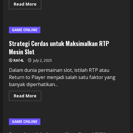
Read
Read More
more
about
Kesesuaian
Konten
dengan
Rubah4d
GAME ONLINE
Strategi Cerdas untuk Maksimalkan RTP
Mesin Slot
RAf4L
July 2, 2025
Dalam dunia permainan slot, istilah RTP atau
Return to Player menjadi salah satu faktor yang
banyak diperhatikan...
Read
Read More
more
about
Strategi
Cerdas
untuk
Maksimalkan
GAME ONLINE
RTP
Mesin
Slot