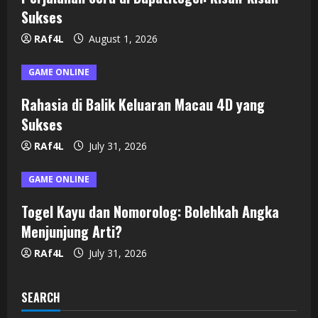
R
Sukses
e
RAf4L
August 1, 2026
a
GAME ONLINE
d
Rahasia di Balik Keluaran Macau 4D yang
i
Sukses
RAf4L
July 31, 2026
n
g
GAME ONLINE
Togel Kayu dan Nomorolog: Bolehkah Angka
Menjunjung Arti?
RAf4L
July 31, 2026
SEARCH