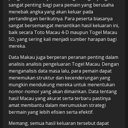
sangat penting bagi para pemain yang berusaha
menebak angka yang akan keluar pada
pertandingan berikutnya. Para peserta biasanya
sangat bersemangat menantikan hasil keluaran ini,
baik secara Toto Macau 4-D maupun Togel Macau
5D, yang sering kali menjadi sumber harapan bagi
mereka.
Data Makau juga berperan peranan penting dalam
analisis analisis pengeluaran Togel Macau. Dengan
menganalisis data masa lalu, para pemain dapat
menemukan struktur dan kecenderungan yang
mungkin mendukung mereka untuk menentukan
nomor-nomor yang akan dimainkan. Data tentang
hasil Macau yang akurat serta terbaru pastinya
amat membantu dalam merumuskan strategi
bermain yang lebih efisien serta efektif.
Memang, semua hasil keluaran tersebut dapat