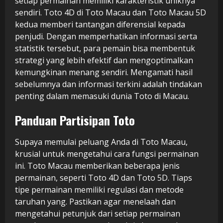
setiap permainan memiliki karakteristik uniknya
sendiri. Toto 4D di Toto Macau dan Toto Macau 5D
kedua memberi tantangan diferensial kepada
penjudi. Dengan memperhatikan informasi serta
statistik tersebut, para pemain bisa membentuk
strategi yang lebih efektif dan mengoptimalkan
kemungkinan menang sendiri. Mengamati hasil
sebelumnya dan informasi terkini adalah tindakan
penting dalam memasuki dunia Toto di Macau.
Panduan Partisipan Toto
Supaya memulai peluang Anda di Toto Macau,
krusial untuk mengetahui cara fungsi permainan
ini. Toto Macau memberikan beberapa jenis
permainan, seperti Toto 4D dan Toto 5D. Tiaps
tipe permainan memiliki regulasi dan metode
taruhan yang. Pastikan agar menelaah dan
mengetahui petunjuk dari setiap permainan