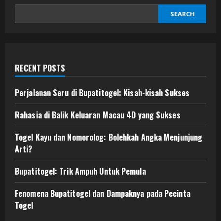
SEARCH
RECENT POSTS
Perjalanan Seru di Bupatitogel: Kisah-kisah Sukses
Rahasia di Balik Keluaran Macau 4D yang Sukses
Togel Kayu dan Nomorolog: Bolehkah Angka Menjunjung
Arti?
Bupatitogel: Trik Ampuh Untuk Pemula
Fenomena Bupatitogel dan Dampaknya pada Pecinta
Togel