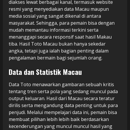
diakses lewat berbagai kanal, termasuk website
resmi yang menyediakan data Macau maupun
media sosial yang sangat dikenal di antara
masyarakat. Sehingga, para pemain bisa dengan
mudah memantau informasi terkini serta
menanggapi secara responsif saat hasil Makau
tiba. Hasil Toto Macau bukan hanya sekedar
angka, tetapi juga ialah bagian penting dalam
pengalaman bermain bagi sejumlah orang.
Data dan Statistik Macau
Data Toto menawarkan gambaran sebuah kritis
tentang tren serta pola yang sedang muncul pada
output keluaran. Hasil dari Macau secara teratur
dirilis serta mengandung data penting untuk para
penjudi. Melalui mempelajari data ini, pemain bisa
membuat pilihan lebih lebih baik berdasarkan
kecenderungan yang muncul muncul hasil yang