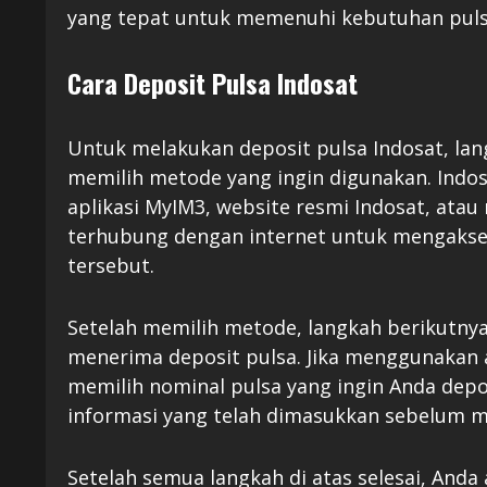
yang tepat untuk memenuhi kebutuhan pulsa
Cara Deposit Pulsa Indosat
Untuk melakukan deposit pulsa Indosat, la
memilih metode yang ingin digunakan. Indos
aplikasi MyIM3, website resmi Indosat, at
terhubung dengan internet untuk mengakses 
tersebut.
Setelah memilih metode, langkah berikutn
menerima deposit pulsa. Jika menggunakan a
memilih nominal pulsa yang ingin Anda dep
informasi yang telah dimasukkan sebelum 
Setelah semua langkah di atas selesai, And