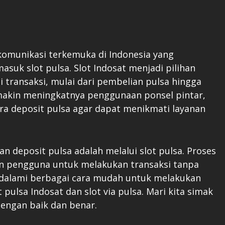
komunikasi terkemuka di Indonesia yang
suk slot pulsa. Slot Indosat menjadi pilihan
transaksi, mulai dari pembelian pulsa hingga
emakin meningkatnya penggunaan ponsel pintar,
a deposit pulsa agar dapat menikmati layanan
n deposit pulsa adalah melalui slot pulsa. Proses
kan pengguna untuk melakukan transaksi tanpa
mendalami berbagai cara mudah untuk melakukan
 pulsa Indosat dan slot via pulsa. Mari kita simak
engan baik dan benar.