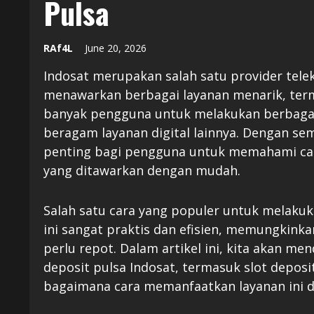
Pulsa
RAf4L
June 20, 2026
Indosat merupakan salah satu provider tele
menawarkan berbagai layanan menarik, terma
banyak pengguna untuk melakukan berbagai 
beragam layanan digital lainnya. Dengan s
penting bagi pengguna untuk memahami car
yang ditawarkan dengan mudah.
Salah satu cara yang populer untuk melakuka
ini sangat praktis dan efisien, memungkin
perlu repot. Dalam artikel ini, kita akan 
deposit pulsa Indosat, termasuk slot deposit
bagaimana cara memanfaatkan layanan ini d