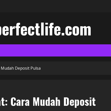
erfectlife.com
a Mudah Deposit Pulsa
t: Cara Mudah Deposit