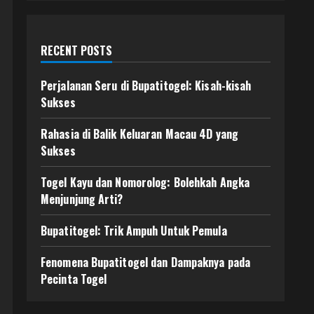
RECENT POSTS
Perjalanan Seru di Bupatitogel: Kisah-kisah
Sukses
Rahasia di Balik Keluaran Macau 4D yang
Sukses
Togel Kayu dan Nomorolog: Bolehkah Angka
Menjunjung Arti?
Bupatitogel: Trik Ampuh Untuk Pemula
Fenomena Bupatitogel dan Dampaknya pada
Pecinta Togel