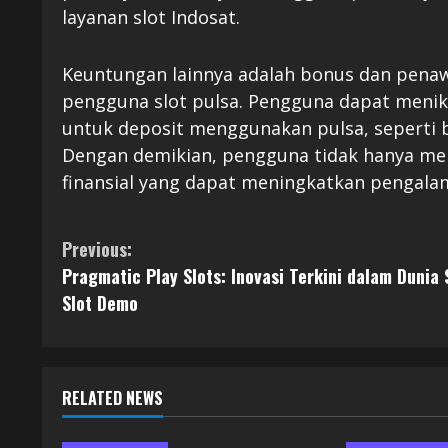
layanan slot Indosat.
Keuntungan lainnya adalah bonus dan penaw
pengguna slot pulsa. Pengguna dapat menik
untuk deposit menggunakan pulsa, seperti
Dengan demikian, pengguna tidak hanya m
finansial yang dapat meningkatkan pengal
C
Previous:
Pragmatic Play Slots: Inovasi Terkini dalam Dunia 
o
Slot Demo
n
t
RELATED NEWS
i