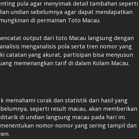
nting pula agar menyimak detail tambahan seperti
undian undian sebelumnya agar dapat mendapatkan
emungkinan di permainan Toto Macau.
r mencatat output dari toto Macau langsung dengan
nalisis menganalisis pola serta tren nomor yang
ki catatan yang akurat, partisipan bisa menyusun
luang memenangkan tarif di dalam Kolam Macau.
uk memahami corak dan statistik dari hasil yang
belumnya, seperti result macau, akan memberikan
tarik di undian langsung macau pada hari ini.
t menentukan nomor-nomor yang sering tampil dan
ien.