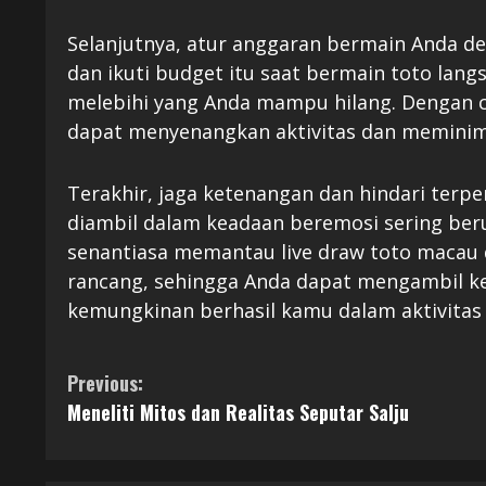
Selanjutnya, atur anggaran bermain Anda de
dan ikuti budget itu saat bermain toto la
melebihi yang Anda mampu hilang. Dengan ca
dapat menyenangkan aktivitas dan meminimal
Terakhir, jaga ketenangan dan hindari terp
diambil dalam keadaan beremosi sering beru
senantiasa memantau live draw toto macau 
rancang, sehingga Anda dapat mengambil k
kemungkinan berhasil kamu dalam aktivitas 
C
Previous:
Meneliti Mitos dan Realitas Seputar Salju
o
n