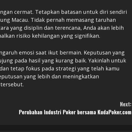
ngan cermat. Tetapkan batasan untuk diri sendiri
ngsung Macau. Tidak pernah memasang taruhan
ra yang disiplin dan terencana, Anda akan lebih
kan risiko kehilangan yang signifikan.
engaruh emosi saat ikut bermain. Keputusan yang
jung pada hasil yang kurang baik. Yakinlah untuk
dan tetap fokus pada strategi yang telah kamu
eputusan yang lebih dan meningkatkan
tersebut.
Next:
Perubahan Industri Poker bersama KudaPoker.com