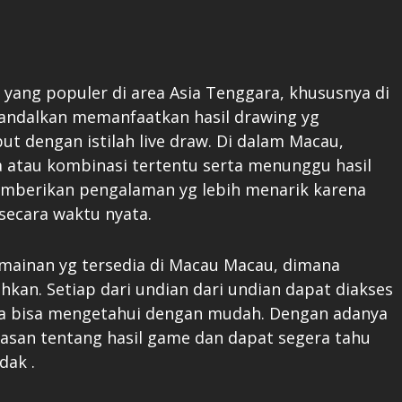
ang populer di area Asia Tenggara, khususnya di
andalkan memanfaatkan hasil drawing yg
ut dengan istilah live draw. Di dalam Macau,
atau kombinasi tertentu serta menunggu hasil
memberikan pengalaman yg lebih menarik karena
ecara waktu nyata.
rmainan yg tersedia di Macau Macau, dimana
kan. Setiap dari undian dari undian dapat diakses
rta bisa mengetahui dengan mudah. Dengan adanya
asan tentang hasil game dan dapat segera tahu
dak .