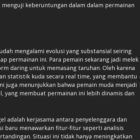
uk menguji keberuntungan dalam dalam permainan
udah mengalami evolusi yang substansial seiring
p permainan ini. Para pemain sekarang jadi melek
form daring untuk memasang taruhan. Oleh karena
n statistik kuda secara real time, yang membantu
ini juga menunjukkan bahwa pemain muda menjadi
, yang membuat permainan ini lebih dinamis dan
gel adalah kerjasama antara penyelenggara dan
i baru menawarkan fitur-fitur seperti analisis
ertandingan. Situasi ini tidak hanya meningkatkan