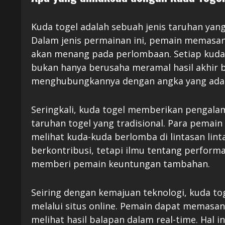
Kuda togel adalah sebuah jenis taruhan y
Dalam jenis permainan ini, pemain memasan
akan menang pada perlombaan. Setiap kuda 
bukan hanya berusaha meramal hasil akhir b
menghubungkannya dengan angka yang ada di
Seringkali, kuda togel memberikan pengala
taruhan togel yang tradisional. Para pemai
melihat kuda-kuda berlomba di lintasan lin
berkontribusi, tetapi ilmu tentang performa 
memberi pemain keuntungan tambahan.
Seiring dengan kemajuan teknologi, kuda t
melalui situs online. Pemain dapat memasan
melihat hasil balapan dalam real-time. Hal 