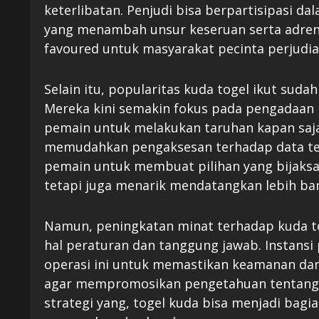
keterlibatan. Penjudi bisa berpartisipasi d
yang menambah unsur keseruan serta adrena
favoured untuk masyarakat pecinta perjudia
Selain itu, popularitas kuda togel ikut sud
Mereka kini semakin fokus pada pengadaan
pemain untuk melakukan taruhan kapan saja 
memudahkan pengaksesan terhadap data te
pemain untuk membuat pilihan yang bijaksan
tetapi juga menarik mendatangkan lebih ban
Namun, peningkatan minat terhadap kuda 
hal peraturan dan tanggung jawab. Instansi
operasi ini untuk memastikan keamanan dan i
agar mempromosikan pengetahuan tentang po
strategi yang, togel kuda bisa menjadi bagia