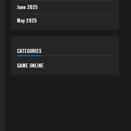
June 2025
May 2025
CATEGORIES
GAME ONLINE