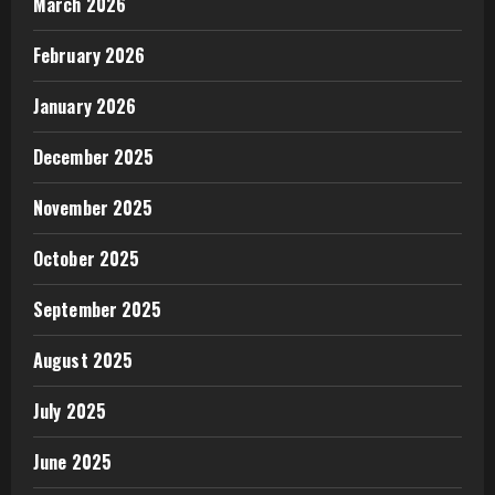
March 2026
February 2026
January 2026
December 2025
November 2025
October 2025
September 2025
August 2025
July 2025
June 2025