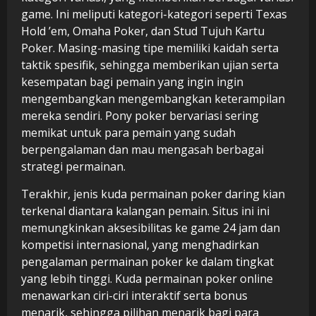
game. Ini meliputi kategori-kategori seperti Texas
Hold ’em, Omaha Poker, dan Stud Tujuh Kartu
Poker. Masing-masing tipe memiliki kaidah serta
taktik spesifik, sehingga memberikan ujian serta
kesempatan bagi pemain yang ingin ingin
mengembangkan mengembangkan keterampilan
mereka sendiri. Pony poker bervariasi sering
memikat untuk para pemain yang sudah
berpengalaman dan mau mengasah berbagai
strategi permainan.
Terakhir, jenis kuda permainan poker daring kian
terkenal diantara kalangan pemain. Situs ini ini
memungkinkan aksesibilitas ke game 24 jam dan
kompetisi internasional, yang menghadirkan
pengalaman permainan poker ke dalam tingkat
yang lebih tinggi. Kuda permainan poker online
menawarkan ciri-ciri interaktif serta bonus
menarik, sehingga pilihan menarik bagi para