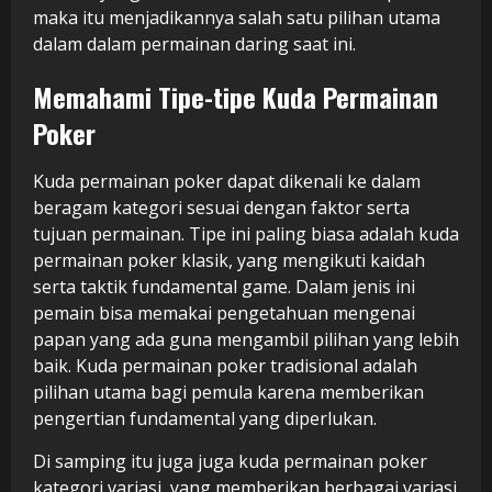
maka itu menjadikannya salah satu pilihan utama
dalam dalam permainan daring saat ini.
Memahami Tipe-tipe Kuda Permainan
Poker
Kuda permainan poker dapat dikenali ke dalam
beragam kategori sesuai dengan faktor serta
tujuan permainan. Tipe ini paling biasa adalah kuda
permainan poker klasik, yang mengikuti kaidah
serta taktik fundamental game. Dalam jenis ini
pemain bisa memakai pengetahuan mengenai
papan yang ada guna mengambil pilihan yang lebih
baik. Kuda permainan poker tradisional adalah
pilihan utama bagi pemula karena memberikan
pengertian fundamental yang diperlukan.
Di samping itu juga juga kuda permainan poker
kategori variasi, yang memberikan berbagai variasi