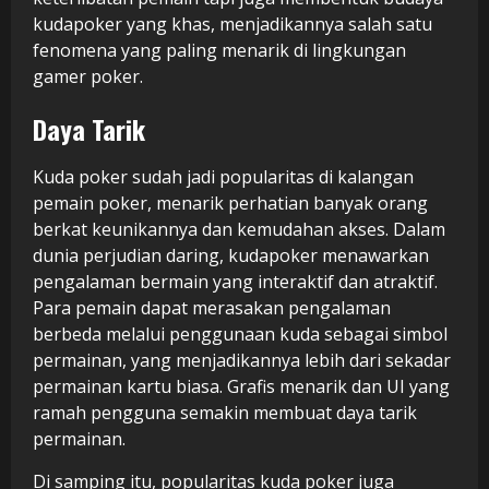
kudapoker yang khas, menjadikannya salah satu
fenomena yang paling menarik di lingkungan
gamer poker.
Daya Tarik
Kuda poker sudah jadi popularitas di kalangan
pemain poker, menarik perhatian banyak orang
berkat keunikannya dan kemudahan akses. Dalam
dunia perjudian daring, kudapoker menawarkan
pengalaman bermain yang interaktif dan atraktif.
Para pemain dapat merasakan pengalaman
berbeda melalui penggunaan kuda sebagai simbol
permainan, yang menjadikannya lebih dari sekadar
permainan kartu biasa. Grafis menarik dan UI yang
ramah pengguna semakin membuat daya tarik
permainan.
Di samping itu, popularitas kuda poker juga