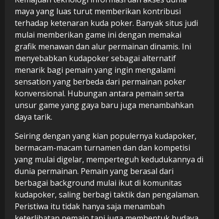
maya yang luas turut memberikan kontribusi
terhadap ketenaran kuda poker. Banyak situs judi
mulai memberikan game ini dengan memakai
grafik menawan dan alur permainan dinamis. Ini
menyebabkan kudapoker sebagai alternatif
menarik bagi pemain yang ingin mengalami
sensation yang berbeda dari permainan poker
konvensional. Hubungan antara pemain serta
unsur game yang gaya baru juga menambahkan
daya tarik.
Seiring dengan yang kian populernya kudapoker,
bermacam-macam turnamen dan dan kompetisi
yang mulai digelar, memperteguh kedudukannya di
dunia permainan. Pemain yang berasal dari
berbagai background mulai ikut di komunitas
kudapoker, saling berbagi taktik dan pengalaman.
Peristiwa itu tidak hanya saja menambah
keterlibatan pemain tapi juga membentuk budaya