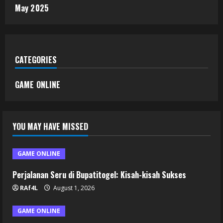
May 2025
CATEGORIES
GAME ONLINE
YOU MAY HAVE MISSED
GAME ONLINE
Perjalanan Seru di Bupatitogel: Kisah-kisah Sukses
RAf4L
August 1, 2026
GAME ONLINE