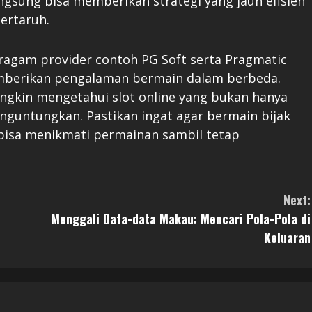
ngsung bisa memberikan strategi yang jauh efisien
ertaruh.
ragam provider contoh PG Soft serta Pragmatic
emberikan pengalaman bermain dalam berbeda.
mungkin mengetahui slot online yang bukan hanya
untungkan. Pastikan ingat agar bermain bijak
 bisa menikmati permainan sambil tetap
Next:
Menggali Data-data Makau: Mencari Pola-Pola di
Keluaran