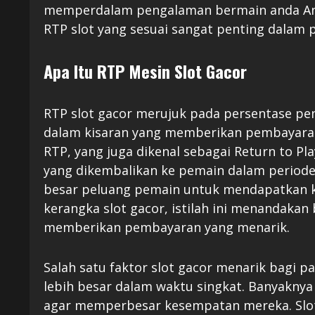
memperdalam pengalaman bermain anda Anda.
RTP slot yang sesuai sangat penting dalam 
Apa Itu RTP Mesin Slot Gacor
RTP slot gacor merujuk pada persentase pe
dalam kisaran yang memberikan pembayaran f
RTP, yang juga dikenal sebagai Return to Pla
yang dikembalikan ke pemain dalam periode 
besar peluang pemain untuk mendapatkan ke
kerangka slot gacor, istilah ini menandaka
memberikan pembayaran yang menarik.
Salah satu faktor slot gacor menarik bagi
lebih besar dalam waktu singkat. Banyaknya
agar memperbesar kesempatan mereka. Slot 