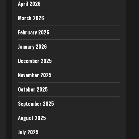
April 2026
March 2026
February 2026
January 2026
December 2025
November 2025
October 2025
September 2025
August 2025
July 2025