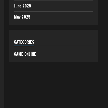
June 2025
May 2025
CATEGORIES
GAME ONLINE