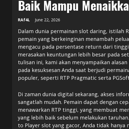
Baik Mampu Menaikka
RAf4L
June 22, 2026
Dalam dunia permainan slot daring, istilah 
pemain yang berkeinginan menambah peluan
mengacu pada persentase return dari tingg
merasakan keuntungan lebih besar pada set
tulisan ini, kami akan menyampaikan alasan
pada kesuksesan Anda saat berjudi permain
populer, seperti RTP Pragmatic serta PGSoft
Di zaman dunia digital sekarang, akses inform
sangatlah mudah. Pemain dapat dengan cep
menawarkan RTP tinggi, yang membuat mem
yang lebih baik sebelum melakukan taruha
to Player slot yang gacor, Anda tidak hany