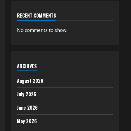
RECENT COMMENTS
No comments to show.
ARCHIVES
August 2026
July 2026
June 2026
May 2026