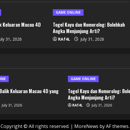
GAME ONLINE
ik Keluaran Macau 4D
Togel Kayu dan Nomorolog: Bolehkah
Angka Menjunjung Arti?
uly 31, 2026
RAf4L
July 31, 2026
INE
GAME ONLINE
 Balik Keluaran Macau 4D yang
Togel Kayu dan Nomorolog: Bol
Angka Menjunjung Arti?
July 31, 2026
RAf4L
July 31, 2026
Copyright © All rights reserved.
|
MoreNews
by AF themes.