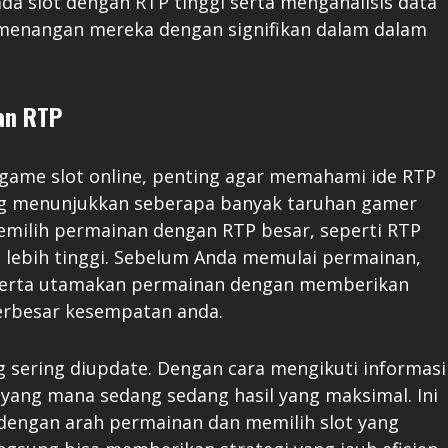
da slot dengan RTP tinggi serta menganalisis data
menangan mereka dengan signifikan dalam dalam
an RTP
game slot online, penting agar memahami ide RTP
ang menunjukkan seberapa banyak taruhan gamer
emilih permainan dengan RTP besar, seperti RTP
 lebih tinggi. Sebelum Anda memulai permainan,
, serta utamakan permainan dengan memberikan
erbesar kesempatan anda.
g sering diupdate. Dengan cara mengikuti informasi
 yang mana sedang sedang hasil yang maksimal. Ini
dengan arah permainan dan memilih slot yang