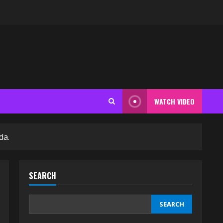
WATCH VIDEO
da.
SEARCH
SEARCH