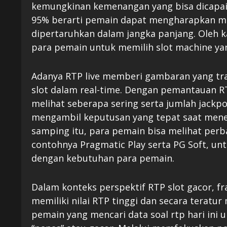
kemungkinan kemenangan yang bisa dicapai 
95% berarti pemain dapat mengharapkan men
dipertaruhkan dalam jangka panjang. Oleh k
para pemain untuk memilih slot machine ya
Adanya RTP live memberi gambaran yang tr
slot dalam real-time. Dengan pemantauan R
melihat seberapa sering serta jumlah jackp
mengambil keputusan yang tepat saat mene
samping itu, para pemain bisa melihat perb
contohnya Pragmatic Play serta PG Soft, un
dengan kebutuhan para pemain.
Dalam konteks perspektif RTP slot gacor, fr
memiliki nilai RTP tinggi dan secara terat
pemain yang mencari data soal rtp hari ini