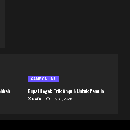
GAME ONLINE
ehkah
Bupatitogel: Trik Ampuh Untuk Pemula
RAf4L
July 31, 2026