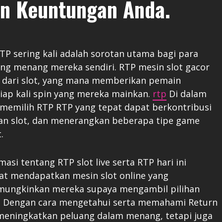
n Keuntungan Anda.
RTP sering kali adalah sorotan utama bagi para
g menang mereka sendiri. RTP mesin slot gacor
i dari slot, yang mana memberikan pemain
iap kali spin yang mereka mainkan.
rtp
Di dalam
 memilih RTP RTP yang tepat dapat berkontribusi
an slot, dan menerangkan beberapa tipe game
.
asi tentang RTP slot live serta RTP hari ini
at mendapatkan mesin slot online yang
ungkinkan mereka supaya mengambil pilihan
n. Dengan cara mengetahui serta memahami Return
a meningkatkan peluang dalam menang, tetapi juga