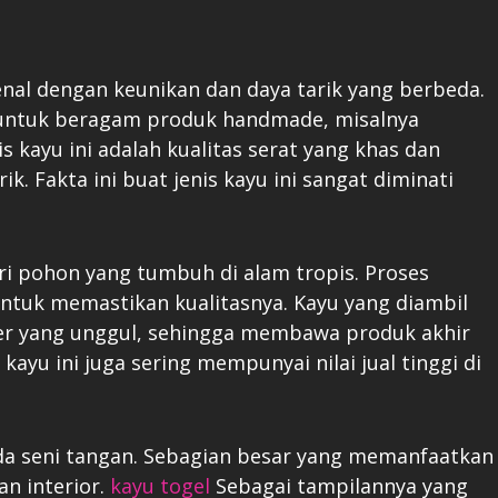
enal dengan keunikan dan daya tarik yang berbeda.
n untuk beragam produk handmade, misalnya
nis kayu ini adalah kualitas serat yang khas dan
 Fakta ini buat jenis kayu ini sangat diminati
i pohon yang tumbuh di alam tropis. Proses
ntuk memastikan kualitasnya. Kayu yang diambil
ter yang unggul, sehingga membawa produk akhir
 kayu ini juga sering mempunyai nilai jual tinggi di
ada seni tangan. Sebagian besar yang memanfaatkan
an interior.
kayu togel
Sebagai tampilannya yang