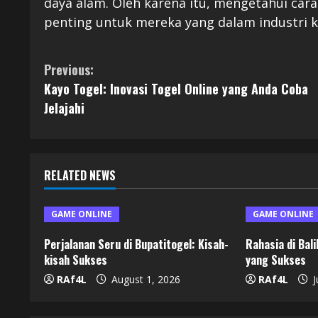
daya alam. Oleh karena itu, mengetahui ca
penting untuk mereka yang dalam industri k
C
Previous:
Kayo Togel: Inovasi Togel Online yang Anda Coba
o
Jelajahi
n
t
RELATED NEWS
i
n
GAME ONLINE
GAME ONLINE
Perjalanan Seru di Bupatitogel: Kisah-
Rahasia di Bal
u
kisah Sukses
yang Sukses
e
RAf4L
August 1, 2026
RAf4L
J
R