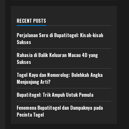
RECENT POSTS
Perjalanan Seru di Bupatitogel: Kisah-kisah
Sukses
Rahasia di Balik Keluaran Macau 4D yang
Sukses
Togel Kayu dan Nomorolog: Bolehkah Angka
Menjunjung Arti?
Bupatitogel: Trik Ampuh Untuk Pemula
Fenomena Bupatitogel dan Dampaknya pada
Pecinta Togel