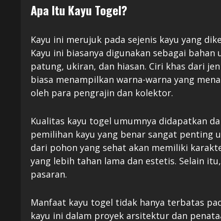
Apa Itu Kayu Togel?
Kayu ini merujuk pada sejenis kayu yang dik
Kayu ini biasanya digunakan sebagai baha
patung, ukiran, dan hiasan. Ciri khas dari je
biasa menampilkan warna-warna yang menarik.
oleh para pengrajin dan kolektor.
Kualitas kayu togel umumnya didapatkan dar
pemilihan kayu yang benar sangat penting u
dari pohon yang sehat akan memiliki karak
yang lebih tahan lama dan estetis. Selain itu,
pasaran.
Manfaat kayu togel tidak hanya terbatas p
kayu ini dalam proyek arsitektur dan penata