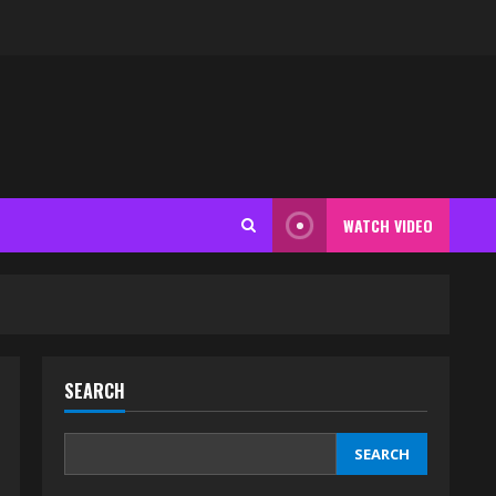
WATCH VIDEO
SEARCH
SEARCH