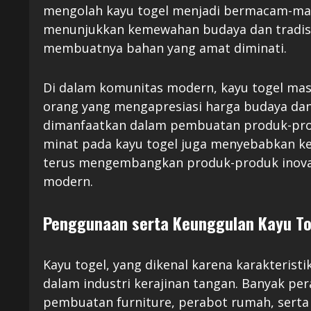
mengolah kayu togel menjadi bermacam-mac
menunjukkan kemewahan budaya dan tradisi s
membuatnya bahan yang amat diminati.
Di dalam komunitas modern, kayu togel ma
orang yang mengapresiasi harga budaya dan s
dimanfaatkan dalam pembuatan produk-produ
minat pada kayu togel juga menyebabkan ke
terus mengembangkan produk-produk inovat
modern.
Penggunaan serta Keunggulan Kayu To
Kayu togel, yang dikenal karena karakteris
dalam industri kerajinan tangan. Banyak pe
pembuatan furniture, perabot rumah, serta 