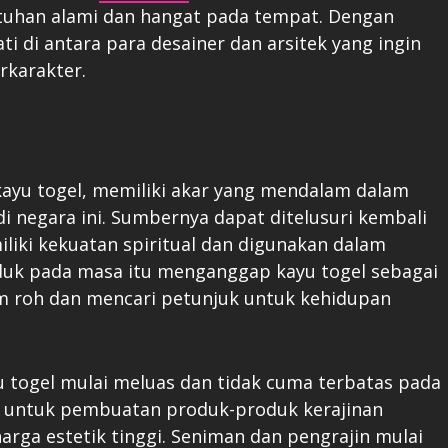
uhan alami dan hangat pada tempat. Dengan
ati di antara para desainer dan arsitek yang ingin
karakter.
kayu togel, memiliki akar yang mendalam dalam
i negara ini. Sumbernya dapat ditelusuri kembali
iliki kekuatan spiritual dan digunakan dalam
uk pada masa itu menganggap kayu togel sebagai
m roh dan mencari petunjuk untuk kehidupan
 togel mulai meluas dan tidak cuma terbatas pada
kan untuk pembuatan produk-produk kerajinan
rga estetik tinggi. Seniman dan pengrajin mulai