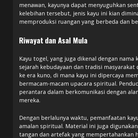
menawan, kayunya dapat menyuguhkan sent
kelebihan tersebut, jenis kayu ini kian dimin
memproduksi ruangan yang berbeda dan ber
Riwayat dan Asal Mula
Kayu togel, yang juga dikenal dengan nama 
sejarah kebudayaan dan tradisi masyarakat d
ke era kuno, di mana kayu ini dipercaya mem
bermacam-macam upacara spiritual. Pendud
perantara dalam berkomunikasi dengan ala
mereka.
Dengan berlalunya waktu, pemanfaatan kayu
amalan spiritual. Material ini juga diguna
tangan dan artefak yang mempertahankan ha