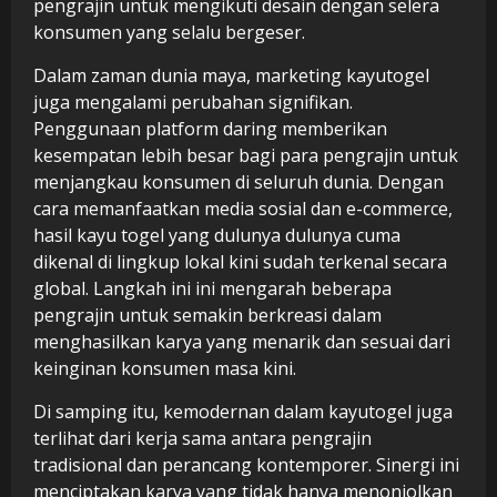
pengrajin untuk mengikuti desain dengan selera
konsumen yang selalu bergeser.
Dalam zaman dunia maya, marketing kayutogel
juga mengalami perubahan signifikan.
Penggunaan platform daring memberikan
kesempatan lebih besar bagi para pengrajin untuk
menjangkau konsumen di seluruh dunia. Dengan
cara memanfaatkan media sosial dan e-commerce,
hasil kayu togel yang dulunya dulunya cuma
dikenal di lingkup lokal kini sudah terkenal secara
global. Langkah ini ini mengarah beberapa
pengrajin untuk semakin berkreasi dalam
menghasilkan karya yang menarik dan sesuai dari
keinginan konsumen masa kini.
Di samping itu, kemodernan dalam kayutogel juga
terlihat dari kerja sama antara pengrajin
tradisional dan perancang kontemporer. Sinergi ini
menciptakan karya yang tidak hanya menonjolkan