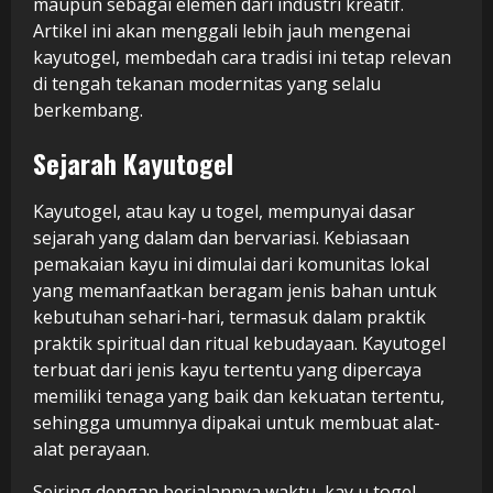
maupun sebagai elemen dari industri kreatif.
Artikel ini akan menggali lebih jauh mengenai
kayutogel, membedah cara tradisi ini tetap relevan
di tengah tekanan modernitas yang selalu
berkembang.
Sejarah Kayutogel
Kayutogel, atau kay u togel, mempunyai dasar
sejarah yang dalam dan bervariasi. Kebiasaan
pemakaian kayu ini dimulai dari komunitas lokal
yang memanfaatkan beragam jenis bahan untuk
kebutuhan sehari-hari, termasuk dalam praktik
praktik spiritual dan ritual kebudayaan. Kayutogel
terbuat dari jenis kayu tertentu yang dipercaya
memiliki tenaga yang baik dan kekuatan tertentu,
sehingga umumnya dipakai untuk membuat alat-
alat perayaan.
Seiring dengan berjalannya waktu, kay u togel