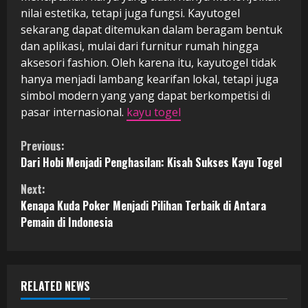
nilai estetika, tetapi juga fungsi. Kayutogel
sekarang dapat ditemukan dalam beragam bentuk
dan aplikasi, mulai dari furnitur rumah hingga
aksesori fashion. Oleh karena itu, kayutogel tidak
hanya menjadi lambang kearifan lokal, tetapi juga
simbol modern yang yang dapat berkompetisi di
pasar internasional.
kayu togel
C
Previous:
Dari Hobi Menjadi Penghasilan: Kisah Sukses Kayu Togel
o
Next:
n
Kenapa Kuda Poker Menjadi Pilihan Terbaik di Antara
Pemain di Indonesia
t
i
RELATED NEWS
n