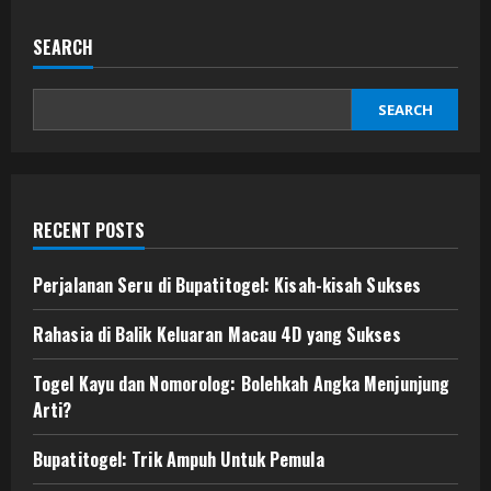
SEARCH
SEARCH
RECENT POSTS
Perjalanan Seru di Bupatitogel: Kisah-kisah Sukses
Rahasia di Balik Keluaran Macau 4D yang Sukses
Togel Kayu dan Nomorolog: Bolehkah Angka Menjunjung
Arti?
Bupatitogel: Trik Ampuh Untuk Pemula