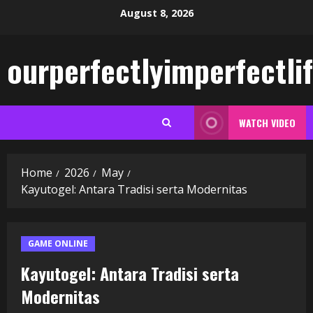
Skip
August 8, 2026
to
content
ourperfectlyimperfectli
WATCH VIDEO
Home
2026
May
Kayutogel: Antara Tradisi serta Modernitas
GAME ONLINE
Kayutogel: Antara Tradisi serta
Modernitas