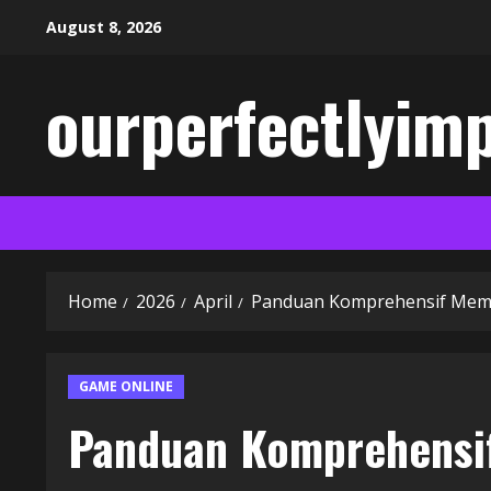
Skip
August 8, 2026
to
content
ourperfectlyimp
Home
2026
April
Panduan Komprehensif Mem
GAME ONLINE
Panduan Komprehensi