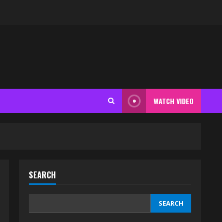
WATCH VIDEO
SEARCH
SEARCH