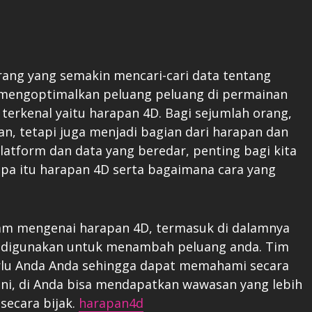
orang yang semakin mencari-cari data tentang
 mengoptimalkan peluang peluang di permainan
 terkenal yaitu harapan 4D. Bagi sejumlah orang,
n, tetapi juga menjadi bagian dari harapan dan
atform dan data yang beredar, penting bagi kita
a itu harapan 4D serta bagaimana cara yang
lam mengenai harapan 4D, termasuk di dalamnya
at digunakan untuk menambah peluang anda. Tim
rlu Anda Anda sehingga dapat memahami secara
ni, di Anda bisa mendapatkan wawasan yang lebih
ecara bijak.
harapan4d