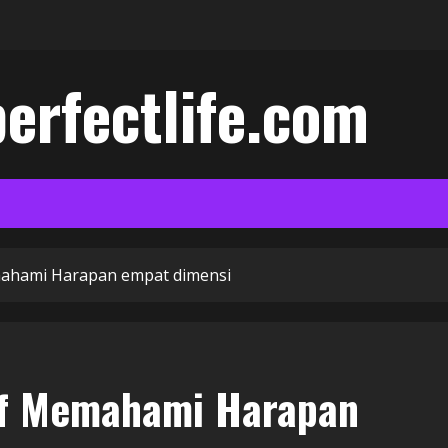
erfectlife.com
ahami Harapan empat dimensi
f Memahami Harapan