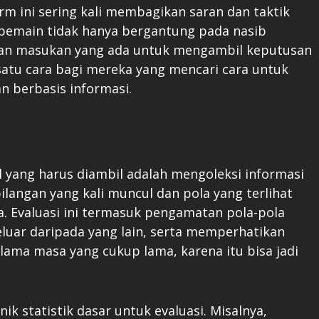
m ini sering kali membagikan saran dan taktik
pemain tidak hanya bergantung pada nasib
 dan masukan yang ada untuk mengambil keputusan
 satu cara bagi mereka yang mencari cara untuk
n berbasis informasi.
 yang harus diambil adalah mengoleksi informasi
angan yang kali muncul dan pola yang terlihat
 Evaluasi ini termasuk pengamatan pola-pola
eluar daripada yang lain, serta memperhatikan
lama masa yang cukup lama, karena itu bisa jadi
ik statistik dasar untuk evaluasi. Misalnya,