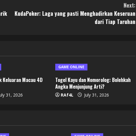
Next:
rik
KudaPoker: Laga yang pasti Menghadirkan Keseruan
dari Tiap Taruhan
GAME ONLINE
ik Keluaran Macau 4D
Togel Kayu dan Nomorolog: Bolehkah
Angka Menjunjung Arti?
uly 31, 2026
RAf4L
July 31, 2026