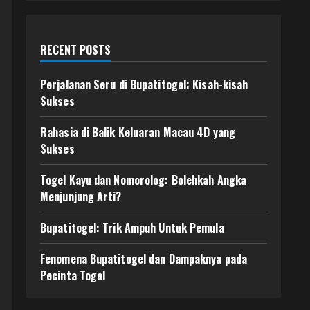
RECENT POSTS
Perjalanan Seru di Bupatitogel: Kisah-kisah
Sukses
Rahasia di Balik Keluaran Macau 4D yang
Sukses
Togel Kayu dan Nomorolog: Bolehkah Angka
Menjunjung Arti?
Bupatitogel: Trik Ampuh Untuk Pemula
Fenomena Bupatitogel dan Dampaknya pada
Pecinta Togel