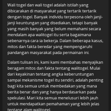
Wali togel dan wali togel adalah istilah yang
dibicarakan di masyarakat yang tertarik tertarik
dengan togel. Banyak individu terpesona oleh janji-
janji keuntungan yang disediakan, tetapi banyak
yang masih banyak yang belum memahami secara
mendalam apa walitogel itu serta bagaimana
sebenarnya cara ia bekerja. Dalam beberapa kasus,
mitos dan fakta beredar yang mempengaruhi
pandangan masyarakat pada permainan ini.
Dalam tulisan ini, kami kami membahas menyajikan
beragam mitos dan fakta tentang walitogel. Mulai
dari keyakinan tentang angka keberuntungan
sampai mekanisme togel itu sendiri, adalah penting
bagi kita semua untuk membedakan yang mana
berita benar dan yang hanya berdasarkan pada
spekulasi. Mari kita semua menelusuri lebih jauh
untuk mendapatkan pemahaman yang lebih jelas
tentang alam walitogel.