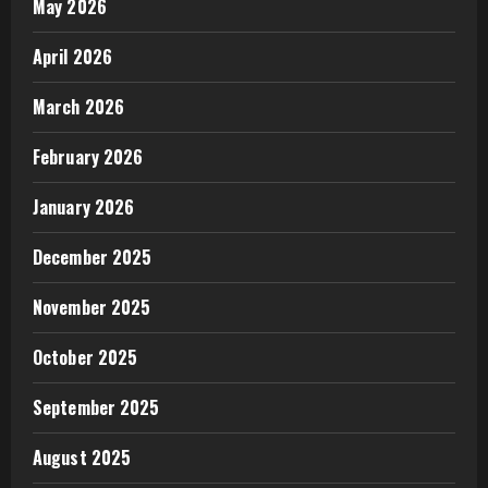
May 2026
April 2026
March 2026
February 2026
January 2026
December 2025
November 2025
October 2025
September 2025
August 2025