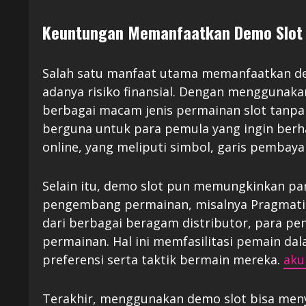
Keuntungan Memanfaatkan Demo Slot
Salah satu manfaat utama memanfaatkan dem
adanya risiko finansial. Dengan menggunak
berbagai macam jenis permainan slot tanpa p
berguna untuk para pemula yang ingin berhar
online, yang meliputi simbol, garis pembay
Selain itu, demo slot pun memungkinkan p
pengembang permainan, misalnya Pragmatic
dari berbagai beragam distributor, para pem
permainan. Hal ini memfasilitasi pemain dal
preferensi serta taktik bermain mereka.
aku
Terakhir, menggunakan demo slot bisa me