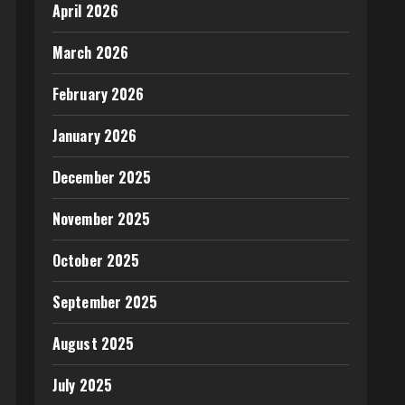
April 2026
March 2026
February 2026
January 2026
December 2025
November 2025
October 2025
September 2025
August 2025
July 2025