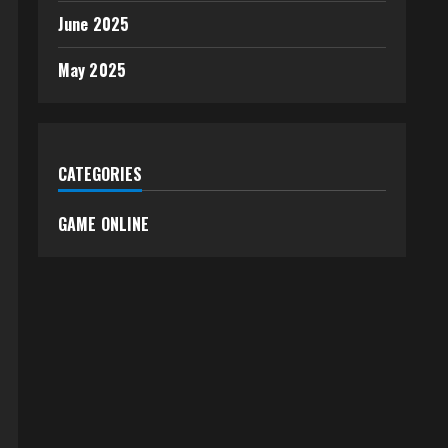
June 2025
May 2025
CATEGORIES
GAME ONLINE