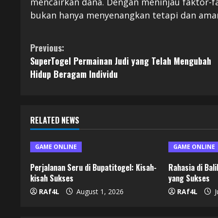
mencairkan dana. Dengan meninjau faktor-fa
bukan hanya menyenangkan tetapi dan aman
C
Previous:
SuperTogel Permainan Judi yang Telah Mengubah
o
Hidup Beragam Individu
n
t
RELATED NEWS
i
n
GAME ONLINE
GAME ONLINE
Perjalanan Seru di Bupatitogel: Kisah-
Rahasia di Bal
u
kisah Sukses
yang Sukses
e
RAf4L
August 1, 2026
RAf4L
J
R