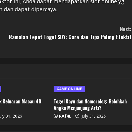
ktor ini, Anda dapat mendapatkan slot online yg
 dan dapat dipercaya.
Next:
Ramalan Tepat Togel SDY: Cara dan Tips Paling Efektif
GAME ONLINE
ik Keluaran Macau 4D
Togel Kayu dan Nomorolog: Bolehkah
Angka Menjunjung Arti?
uly 31, 2026
RAf4L
July 31, 2026