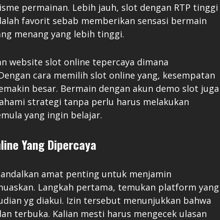
sme permainan. Lebih jauh, slot dengan RTP tinggi
adalah favorit sebab memberikan sensasi bermain
g menang yang lebih tinggi.
an website slot online tepercaya dimana
engan cara memilih slot online yang, kesempatan
emakin besar. Bermain dengan akun demo slot juga
hami strategi tanpa perlu harus melakukan
mula yang ingin belajar.
line Yang Dipercaya
diandalkan amat penting untuk menjamin
uaskan. Langkah pertama, temukan platform yang
udian yg diakui. Izin tersebut menunjukkan bahwa
dan terbuka. Kalian mesti harus mengecek ulasan