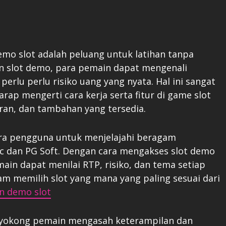
o slot adalah peluang untuk latihan tanpa
an slot demo, para pemain dapat mengenali
erlu perlu risiko uang yang nyata. Hal ini sangat
ap mengerti cara kerja serta fitur di game slot
aran, dan tambahan yang tersedia.
ara pengguna untuk menjelajahi beragam
 dan PG Soft. Dengan cara mengakses slot demo
ain dapat menilai RTP, risiko, dan tema setiap
am memilih slot yang mana yang paling sesuai dari
n demo slot
nyokong pemain mengasah keterampilan dan