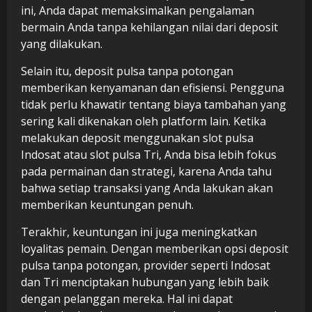
ini, Anda dapat memaksimalkan pengalaman
bermain Anda tanpa kehilangan nilai dari deposit
yang dilakukan.
Selain itu, deposit pulsa tanpa potongan
memberikan kenyamanan dan efisiensi. Pengguna
tidak perlu khawatir tentang biaya tambahan yang
sering kali dikenakan oleh platform lain. Ketika
melakukan deposit menggunakan slot pulsa
Indosat atau slot pulsa Tri, Anda bisa lebih fokus
pada permainan dan strategi, karena Anda tahu
bahwa setiap transaksi yang Anda lakukan akan
memberikan keuntungan penuh.
Terakhir, keuntungan ini juga meningkatkan
loyalitas pemain. Dengan memberikan opsi deposit
pulsa tanpa potongan, provider seperti Indosat
dan Tri menciptakan hubungan yang lebih baik
dengan pelanggan mereka. Hal ini dapat