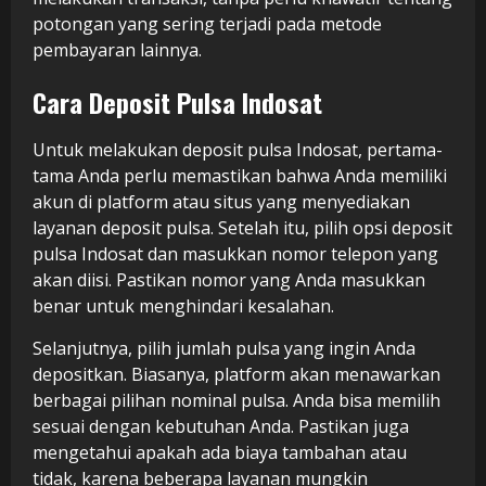
potongan yang sering terjadi pada metode
pembayaran lainnya.
Cara Deposit Pulsa Indosat
Untuk melakukan deposit pulsa Indosat, pertama-
tama Anda perlu memastikan bahwa Anda memiliki
akun di platform atau situs yang menyediakan
layanan deposit pulsa. Setelah itu, pilih opsi deposit
pulsa Indosat dan masukkan nomor telepon yang
akan diisi. Pastikan nomor yang Anda masukkan
benar untuk menghindari kesalahan.
Selanjutnya, pilih jumlah pulsa yang ingin Anda
depositkan. Biasanya, platform akan menawarkan
berbagai pilihan nominal pulsa. Anda bisa memilih
sesuai dengan kebutuhan Anda. Pastikan juga
mengetahui apakah ada biaya tambahan atau
tidak, karena beberapa layanan mungkin