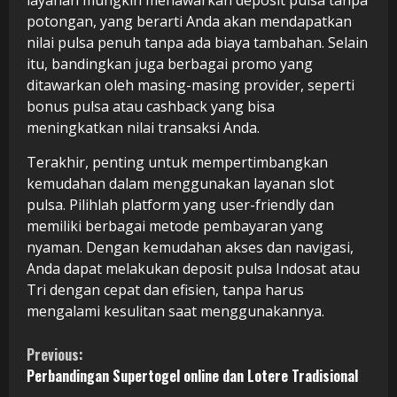
layanan mungkin menawarkan deposit pulsa tanpa
potongan, yang berarti Anda akan mendapatkan
nilai pulsa penuh tanpa ada biaya tambahan. Selain
itu, bandingkan juga berbagai promo yang
ditawarkan oleh masing-masing provider, seperti
bonus pulsa atau cashback yang bisa
meningkatkan nilai transaksi Anda.
Terakhir, penting untuk mempertimbangkan
kemudahan dalam menggunakan layanan slot
pulsa. Pilihlah platform yang user-friendly dan
memiliki berbagai metode pembayaran yang
nyaman. Dengan kemudahan akses dan navigasi,
Anda dapat melakukan deposit pulsa Indosat atau
Tri dengan cepat dan efisien, tanpa harus
mengalami kesulitan saat menggunakannya.
C
Previous:
Perbandingan Supertogel online dan Lotere Tradisional