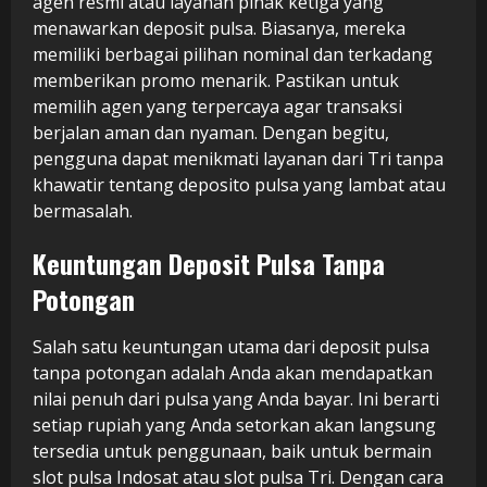
agen resmi atau layanan pihak ketiga yang
menawarkan deposit pulsa. Biasanya, mereka
memiliki berbagai pilihan nominal dan terkadang
memberikan promo menarik. Pastikan untuk
memilih agen yang terpercaya agar transaksi
berjalan aman dan nyaman. Dengan begitu,
pengguna dapat menikmati layanan dari Tri tanpa
khawatir tentang deposito pulsa yang lambat atau
bermasalah.
Keuntungan Deposit Pulsa Tanpa
Potongan
Salah satu keuntungan utama dari deposit pulsa
tanpa potongan adalah Anda akan mendapatkan
nilai penuh dari pulsa yang Anda bayar. Ini berarti
setiap rupiah yang Anda setorkan akan langsung
tersedia untuk penggunaan, baik untuk bermain
slot pulsa Indosat atau slot pulsa Tri. Dengan cara