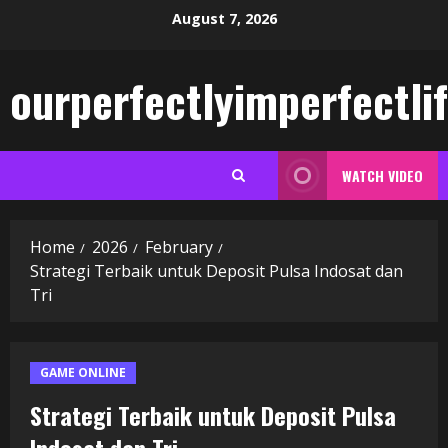
Skip
August 7, 2026
to
content
ourperfectlyimperfectli
WATCH VIDEO
Home
2026
February
Strategi Terbaik untuk Deposit Pulsa Indosat dan
Tri
GAME ONLINE
Strategi Terbaik untuk Deposit Pulsa