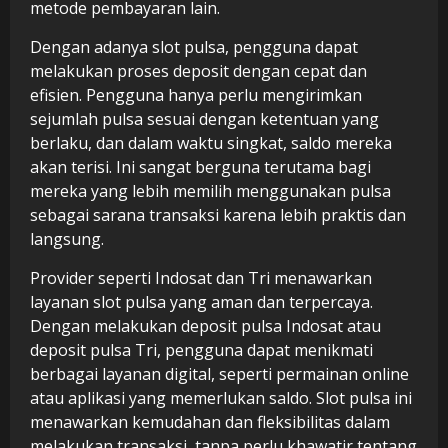
metode pembayaran lain.
Dengan adanya slot pulsa, pengguna dapat
melakukan proses deposit dengan cepat dan
efisien. Pengguna hanya perlu mengirimkan
sejumlah pulsa sesuai dengan ketentuan yang
berlaku, dan dalam waktu singkat, saldo mereka
akan terisi. Ini sangat berguna terutama bagi
mereka yang lebih memilih menggunakan pulsa
sebagai sarana transaksi karena lebih praktis dan
langsung.
Provider seperti Indosat dan Tri menawarkan
layanan slot pulsa yang aman dan terpercaya.
Dengan melakukan deposit pulsa Indosat atau
deposit pulsa Tri, pengguna dapat menikmati
berbagai layanan digital, seperti permainan online
atau aplikasi yang memerlukan saldo. Slot pulsa ini
menawarkan kemudahan dan fleksibilitas dalam
melakukan transaksi, tanpa perlu khawatir tentang