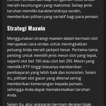
meraih keuntungan yang maksimal. Setiap jenis
taruhan memiliki karakteristiknya sendiri,
memberikan pilihan yang variatif bagi para pemain.
Strategi Maxwin
Menggunakan strategi maxwin dalam bermain slot
merupakan cara cerdas untuk meningkatkan
peluang Anda meraih jackpot besar. Pertama-tama,
penting untuk memilih jenis mesin slot yang tepat,
seperti slot bet 100 atau slot bet 200. Mesin yang
memiliki RTP tinggi biasanya memberikan
pembayaran yang lebih baik dan konsisten. Selain
itu, pilihlah slot gacor yang dikenal sering
memberikan kemenangan kepada pemain,
sehingga Anda dapat memaksimalkan taruhan
Anda.
Selain itu, atur anggaran bermain dengan bijak.