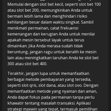
Memulai dengan slot bet kecil, seperti slot bet 100
atau slot bet 200, memungkinkan Anda untuk
bermain lebih lama dan menghindari risiko
kehilangan besar dalam waktu singkat. Sambil
menikmati permainan, catat frekuensi
kemenangan dan kerugian Anda untuk menilai
apakah mesin tersebut layak untuk terus
dimainkan. Jika Anda merasa sudah tidak
beruntung, jangan ragu untuk beralih ke mesin
lain atau meningkatkan taruhan Anda ke slot bet
300 atau slot bet 400.
Terakhir, jangan lupa untuk memanfaatkan
berbagai metode pembayaran yang tersedia,
seperti slot qris, slot dana, atau slot ovo. Dengan
memanfaatkan metode yang nyaman dan aman,
Anda dapat fokus pada permainan tanpa perlu
khawatir tentang masalah transaksi. Aplikasi
strategi maxwin yang tepat, termasuk pemilihan