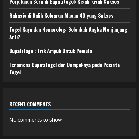
Perjalanan Seru di Bupatitogel: Kisah-kisah Sukses
Rahasia di Balik Keluaran Macau 4D yang Sukses
Togel Kayu dan Nomorolog: Bolehkah Angka Menjunjung
Arti?
Bupatitogel: Trik Ampuh Untuk Pemula
Fenomena Bupatitogel dan Dampaknya pada Pecinta
Togel
RECENT COMMENTS
No comments to show.