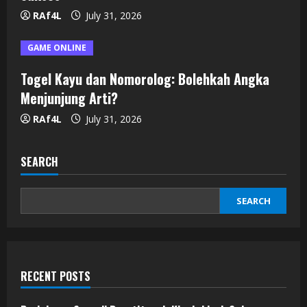
i
RAf4L
July 31, 2026
n
GAME ONLINE
g
Togel Kayu dan Nomorolog: Bolehkah Angka
Menjunjung Arti?
RAf4L
July 31, 2026
SEARCH
SEARCH
RECENT POSTS