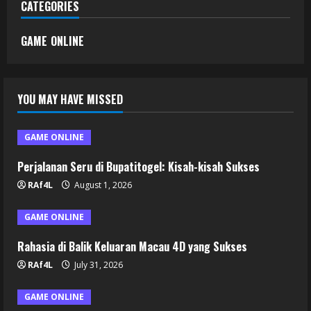
CATEGORIES
GAME ONLINE
YOU MAY HAVE MISSED
GAME ONLINE
Perjalanan Seru di Bupatitogel: Kisah-kisah Sukses
RAf4L
August 1, 2026
GAME ONLINE
Rahasia di Balik Keluaran Macau 4D yang Sukses
RAf4L
July 31, 2026
GAME ONLINE