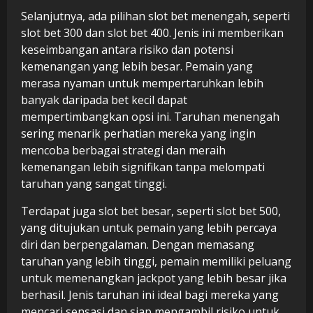
Selanjutnya, ada pilihan slot bet menengah, seperti
slot bet 300 dan slot bet 400. Jenis ini memberikan
keseimbangan antara risiko dan potensi
kemenangan yang lebih besar. Pemain yang
merasa nyaman untuk mempertaruhkan lebih
banyak daripada bet kecil dapat
mempertimbangkan opsi ini. Taruhan menengah
sering menarik perhatian mereka yang ingin
mencoba berbagai strategi dan meraih
kemenangan lebih signifikan tanpa melompati
taruhan yang sangat tinggi.
Terdapat juga slot bet besar, seperti slot bet 500,
yang ditujukan untuk pemain yang lebih percaya
diri dan berpengalaman. Dengan memasang
taruhan yang lebih tinggi, pemain memiliki peluang
untuk memenangkan jackpot yang lebih besar jika
berhasil. Jenis taruhan ini ideal bagi mereka yang
mencari sensasi dan siap mengambil risiko untuk