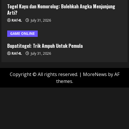
Togel Kayu dan Nomorolog: Bolehkah Angka Menjunjung
Arti?
RAf4L
July 31, 2026
GAME ONLINE
Bupatitogel: Trik Ampuh Untuk Pemula
RAf4L
July 31, 2026
Copyright © All rights reserved.
|
MoreNews
by AF
themes.