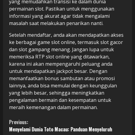
yang memudahkan transisi ke dalam dunia
permainan slot. Pastikan untuk menggunakan
informasi yang akurat agar tidak mengalami
masalah saat melakukan penarikan nanti.
Setelah mendaftar, anda akan mendapatkan akses
ke berbagai game slot online, termasuk slot gacor
dan slot gampang menang. Jangan lupa untuk
memeriksa RTP slot online yang ditawarkan,
karena ini akan mempengaruhi peluang anda
untuk mendapatkan jackpot besar. Dengan
memanfaatkan bonus sambutan atau promosi
lainnya, anda bisa memulai dengan keunggulan
yang lebih besar, sehingga meningkatkan
pengalaman bermain dan kesempatan untuk
meraih kemenangan dalam permainan.
C
Previous:
Menyelami Dunia Toto Macau: Panduan Menyeluruh