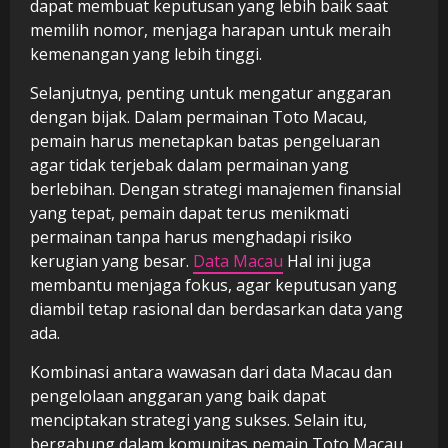
dapat membuat keputusan yang lebih baik saat
memilih nomor, menjaga harapan untuk meraih
kemenangan yang lebih tinggi.
Selanjutnya, penting untuk mengatur anggaran
dengan bijak. Dalam permainan Toto Macau,
pemain harus menetapkan batas pengeluaran
agar tidak terjebak dalam permainan yang
berlebihan. Dengan strategi manajemen finansial
yang tepat, pemain dapat terus menikmati
permainan tanpa harus menghadapi risiko
kerugian yang besar.
Data Macau
Hal ini juga
membantu menjaga fokus, agar keputusan yang
diambil tetap rasional dan berdasarkan data yang
ada.
Kombinasi antara wawasan dari data Macau dan
pengelolaan anggaran yang baik dapat
menciptakan strategi yang sukses. Selain itu,
bergabung dalam komunitas pemain Toto Macau