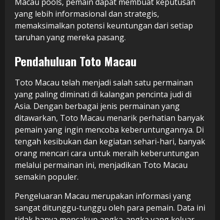
Macau pools, pemain dapat membuat keputusan
yang lebih informasional dan strategis,
memaksimalkan potensi keuntungan dari setiap
taruhan yang mereka pasang.
Pendahuluan Toto Macau
Toto Macau telah menjadi salah satu permainan
yang paling diminati di kalangan pencinta judi di
Asia. Dengan berbagai jenis permainan yang
ditawarkan, Toto Macau menarik perhatian banyak
pemain yang ingin mencoba keberuntungannya. Di
tengah kesibukan dan kegiatan sehari-hari, banyak
orang mencari cara untuk meraih keberuntungan
melalui permainan ini, menjadikan Toto Macau
semakin populer.
Pengeluaran Macau merupakan informasi yang
sangat ditunggu-tunggu oleh para pemain. Data ini
tidak hanya mencakup angka-angka yang keluar,