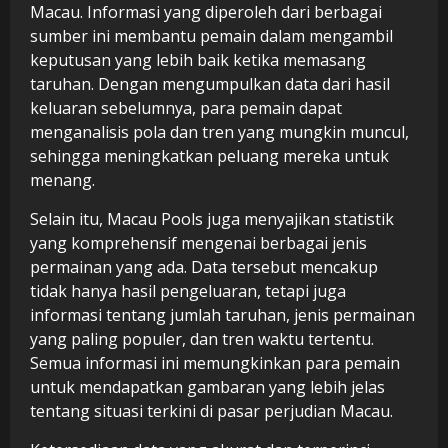
Macau. Informasi yang diperoleh dari berbagai
sumber ini membantu pemain dalam mengambil
keputusan yang lebih baik ketika memasang
taruhan. Dengan mengumpulkan data dari hasil
keluaran sebelumnya, para pemain dapat
menganalisis pola dan tren yang mungkin muncul,
sehingga meningkatkan peluang mereka untuk
menang.
Selain itu, Macau Pools juga menyajikan statistik
yang komprehensif mengenai berbagai jenis
permainan yang ada. Data tersebut mencakup
tidak hanya hasil pengeluaran, tetapi juga
informasi tentang jumlah taruhan, jenis permainan
yang paling populer, dan tren waktu tertentu.
Semua informasi ini memungkinkan para pemain
untuk mendapatkan gambaran yang lebih jelas
tentang situasi terkini di pasar perjudian Macau.