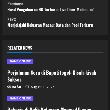
C
Previous:
Hasil Pengeluaran HK Terbaru: Live Draw Malam Ini!
o
Next:
n
Menjelajahi Keluaran Macau: Data dan Pool Terbaru
t
i
RELATED NEWS
n
GAME ONLINE
u
Perjalanan Seru di Bupatitogel: Kisah-kisah
e
Sukses
R
RAf4L
August 1, 2026
e
GAME ONLINE
a
Rahasia di Balik Keluaran Macau 4D yang