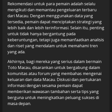
Rekomendasi untuk para pemain adalah selalu
mengikuti dan memantau pengeluaran terbaru
dari Macau. Dengan menggunakan data yang
tersedia, pemain dapat menciptakan strategi yang
lebih baik dan lebih terinformasi. Selain itu, penting
untuk tidak hanya bergantung pada
keberuntungan, tetapi juga memanfaatkan analisis
dan riset yang mendalam untuk memahami tren
yang ada.
Akhirnya, bagi mereka yang serius dalam bermain
Toto Macau, disarankan untuk bergabung dalam
komunitas atau forum yang membahas mengenai
keluaran dan data Macau. Diskusi dan pertukaran
informasi dengan sesama pemain dapat
memberikan wawasan tambahan serta tips yang
berguna untuk meningkatkan peluang sukses di
masa depan.