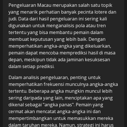
Pengeluaran Macau merupakan salah satu topik
yang menarik perhatian banyak pecinta lotere dan
judi. Data dari hasil pengeluaran ini sering kali
digunakan untuk menganalisis pola atau tren
tertentu yang bisa membantu pemain dalam
membuat keputusan yang lebih baik. Dengan
memperhatikan angka-angka yang dikeluarkan,
pemain dapat mencoba memprediksi hasil di masa
depan, meskipun tidak ada jaminan kesuksesan
dalam setiap prediksi.
Dalam analisis pengeluaran, penting untuk
memperhatikan frekuensi munculnya angka-angka
tertentu. Beberapa angka mungkin muncul lebih
sering daripada yang lain, menciptakan apa yang
dikenal sebagai "angka panas". Pemain yang
cermat akan mencatat angka-angka ini dan
mempertimbangkan untuk memasukkan mereka
dalam taruhan mereka. Namun, strategi ini harus