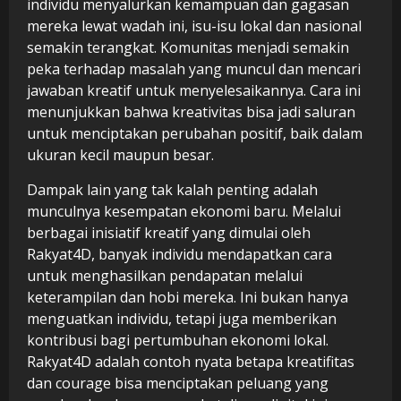
individu menyalurkan kemampuan dan gagasan
mereka lewat wadah ini, isu-isu lokal dan nasional
semakin terangkat. Komunitas menjadi semakin
peka terhadap masalah yang muncul dan mencari
jawaban kreatif untuk menyelesaikannya. Cara ini
menunjukkan bahwa kreativitas bisa jadi saluran
untuk menciptakan perubahan positif, baik dalam
ukuran kecil maupun besar.
Dampak lain yang tak kalah penting adalah
munculnya kesempatan ekonomi baru. Melalui
berbagai inisiatif kreatif yang dimulai oleh
Rakyat4D, banyak individu mendapatkan cara
untuk menghasilkan pendapatan melalui
keterampilan dan hobi mereka. Ini bukan hanya
menguatkan individu, tetapi juga memberikan
kontribusi bagi pertumbuhan ekonomi lokal.
Rakyat4D adalah contoh nyata betapa kreatifitas
dan courage bisa menciptakan peluang yang