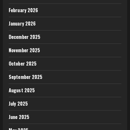
February 2026
January 2026
December 2025
November 2025
October 2025
September 2025
August 2025
July 2025
June 2025