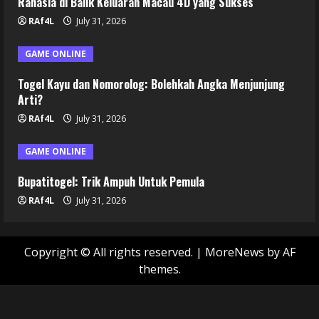
Rahasia di Balik Keluaran Macau 4D yang Sukses
RAf4L
July 31, 2026
GAME ONLINE
Togel Kayu dan Nomorolog: Bolehkah Angka Menjunjung
Arti?
RAf4L
July 31, 2026
GAME ONLINE
Bupatitogel: Trik Ampuh Untuk Pemula
RAf4L
July 31, 2026
Copyright © All rights reserved.
|
MoreNews
by AF
themes.