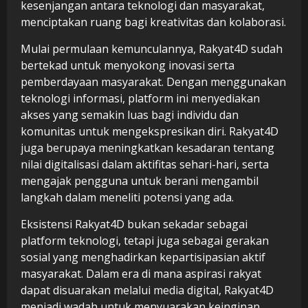
kesenjangan antara teknologi dan masyarakat,
menciptakan ruang bagi kreativitas dan kolaborasi.
Mulai permulaan kemunculannya, Rakyat4D sudah
bertekad untuk menyokong inovasi serta
pemberdayaan masyarakat. Dengan menggunakan
teknologi informasi, platform ini menyediakan
akses yang semakin luas bagi individu dan
komunitas untuk mengekspresikan diri. Rakyat4D
juga berupaya meningkatkan kesadaran tentang
nilai digitalisasi dalam aktifitas sehari-hari, serta
mengajak pengguna untuk berani mengambil
langkah dalam meneliti potensi yang ada.
Eksistensi Rakyat4D bukan sekadar sebagai
platform teknologi, tetapi juga sebagai gerakan
sosial yang menghadirkan kepartisipasian aktif
masyarakat. Dalam era di mana aspirasi rakyat
dapat disuarakan melalui media digital, Rakyat4D
menjadi wadah untuk menyuarakan keinginan