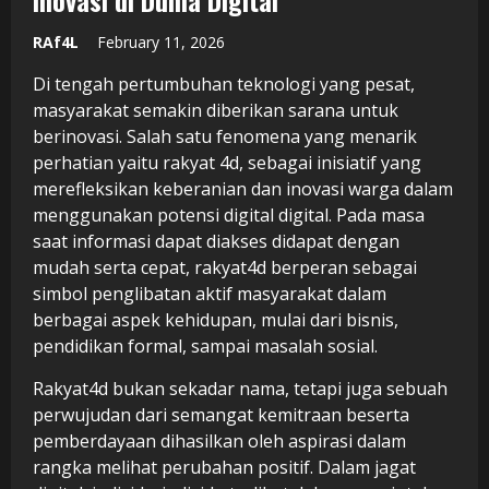
Inovasi di Dunia Digital
RAf4L
February 11, 2026
Di tengah pertumbuhan teknologi yang pesat,
masyarakat semakin diberikan sarana untuk
berinovasi. Salah satu fenomena yang menarik
perhatian yaitu rakyat 4d, sebagai inisiatif yang
merefleksikan keberanian dan inovasi warga dalam
menggunakan potensi digital digital. Pada masa
saat informasi dapat diakses didapat dengan
mudah serta cepat, rakyat4d berperan sebagai
simbol penglibatan aktif masyarakat dalam
berbagai aspek kehidupan, mulai dari bisnis,
pendidikan formal, sampai masalah sosial.
Rakyat4d bukan sekadar nama, tetapi juga sebuah
perwujudan dari semangat kemitraan beserta
pemberdayaan dihasilkan oleh aspirasi dalam
rangka melihat perubahan positif. Dalam jagat