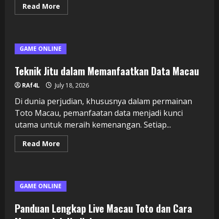
Read
Read More
more
about
Memahami
Risiko
dan
Keuntungan
GAME ONLINE
dalam
Bupatitogel
Teknik Jitu dalam Memanfaatkan Data Macau
RAf4L
July 18, 2026
Di dunia perjudian, khususnya dalam permainan
Toto Macau, pemanfaatan data menjadi kunci
utama untuk meraih kemenangan. Setiap...
Read
Read More
more
about
Teknik
Jitu
dalam
Memanfaatkan
GAME ONLINE
Data
Macau
Panduan Lengkap Live Macau Toto dan Cara