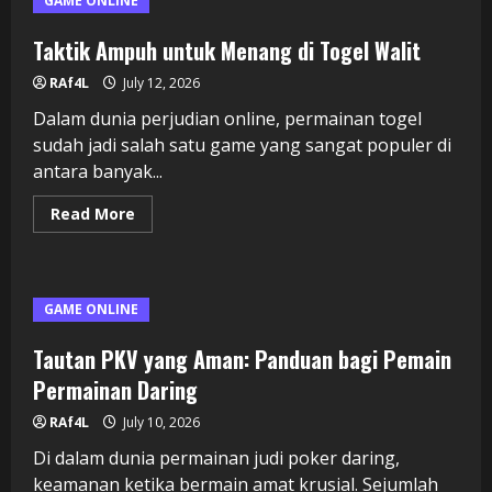
GAME ONLINE
Permainan
Khas
Taktik Ampuh untuk Menang di Togel Walit
RAf4L
July 12, 2026
Dalam dunia perjudian online, permainan togel
sudah jadi salah satu game yang sangat populer di
antara banyak...
Read
Read More
more
about
Taktik
Ampuh
untuk
Menang
GAME ONLINE
di
Togel
Walit
Tautan PKV yang Aman: Panduan bagi Pemain
Permainan Daring
RAf4L
July 10, 2026
Di dalam dunia permainan judi poker daring,
keamanan ketika bermain amat krusial. Sejumlah