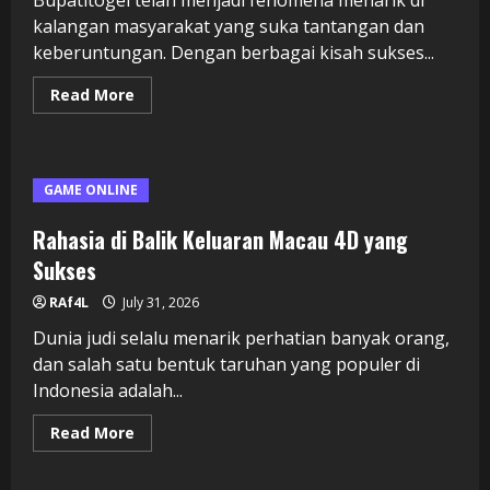
kalangan masyarakat yang suka tantangan dan
keberuntungan. Dengan berbagai kisah sukses...
Read
Read More
more
about
Perjalanan
Seru
di
Bupatitogel:
GAME ONLINE
Kisah-
kisah
Sukses
Rahasia di Balik Keluaran Macau 4D yang
Sukses
RAf4L
July 31, 2026
Dunia judi selalu menarik perhatian banyak orang,
dan salah satu bentuk taruhan yang populer di
Indonesia adalah...
Read
Read More
more
about
Rahasia