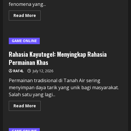
fenomena yang...
Read
Read More
more
about
Rubah4D:
Sebuah
Perjalanan
Melalui
GAME ONLINE
Imajinasi
Rahasia Kayutogel: Menyingkap Rahasia
Permainan Khas
RAf4L
July 12, 2026
Permainan tradisional di Tanah Air sering
menyimpan daya tarik yang unik bagi masyarakat.
Salah satu yang lagi...
Read
Read More
more
about
Rahasia
Kayutogel:
Menyingkap
Rahasia