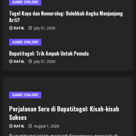
GAME ONLINE
July 31, 2026
4
Togel Kayu dan Nomorolog: Bolehkah Angka Menjunjung
Arti?
RAf4L
July 31, 2026
Fenomena Bupatitogel dan Dampaknya
pada Pecinta Togel
GAME ONLINE
July 30, 2026
5
Bupatitogel: Trik Ampuh Untuk Pemula
RAf4L
July 31, 2026
GAME ONLINE
Perjalanan Seru di Bupatitogel: Kisah-kisah
Sukses
RAf4L
August 1, 2026
Bupatitogel telah menjadi fenomena menarik di