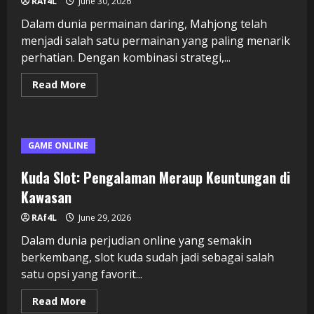
RAf4L
June 30, 2026
Dalam dunia permainan daring, Mahjong telah
menjadi salah satu permainan yang paling menarik
perhatian. Dengan kombinasi strategi,...
Read
Read More
more
about
Demo
Mahjong:
Bergabunglah
dalam
GAME ONLINE
Pertarungan
Strategi
Kuda Slot: Pengalaman Meraup Keuntungan di
Kawasan
RAf4L
June 29, 2026
Dalam dunia perjudian online yang semakin
berkembang, slot kuda sudah jadi sebagai salah
satu opsi yang favorit...
Read
Read More
more