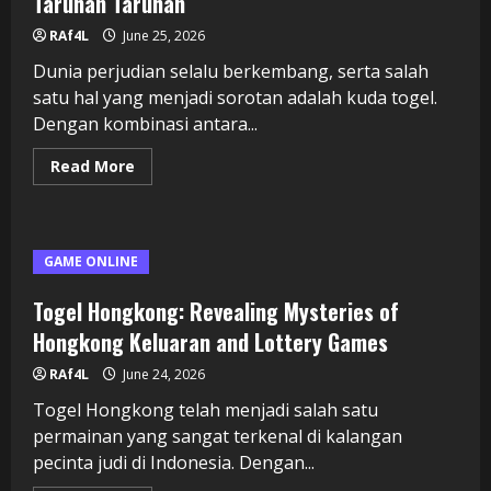
Taruhan Taruhan
RAf4L
June 25, 2026
Dunia perjudian selalu berkembang, serta salah
satu hal yang menjadi sorotan adalah kuda togel.
Dengan kombinasi antara...
Read
Read More
more
about
Kuda
Togel
serta
Tren
GAME ONLINE
Terbaru
di
Dunia
Togel Hongkong: Revealing Mysteries of
Taruhan
Taruhan
Hongkong Keluaran and Lottery Games
RAf4L
June 24, 2026
Togel Hongkong telah menjadi salah satu
permainan yang sangat terkenal di kalangan
pecinta judi di Indonesia. Dengan...