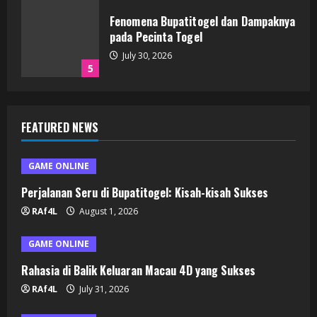
Perjalanan Seru di Bupatitogel:
Kisah-kisah Sukses
August 1, 2026
1
Rahasia di Balik Keluaran Macau 4D
FEATURED NEWS
yang Sukses
July 31, 2026
2
GAME ONLINE
Perjalanan Seru di Bupatitogel: Kisah-kisah Sukses
Togel Kayu dan Nomorolog: Bolehkah
RAf4L
August 1, 2026
Angka Menjunjung Arti?
July 31, 2026
GAME ONLINE
3
Rahasia di Balik Keluaran Macau 4D yang Sukses
RAf4L
July 31, 2026
Bupatitogel: Trik Ampuh Untuk
Pemula