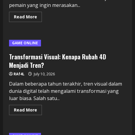
pemain yang ingin merasakan...
Read
Read More
more
about
Tautan
PKV
yang
Aman:
GAME ONLINE
Panduan
bagi
Pemain
Transformasi Visual: Kenapa Rubah 4D
Permainan
Daring
Menjadi Tren?
RAf4L
July 10, 2026
Dalam beberapa tahun terakhir, tren visual dalam
dunia digital telah mengalami transformasi yang
luar biasa. Salah satu...
Read
Read More
more
about
Transformasi
Visual:
Kenapa
Rubah