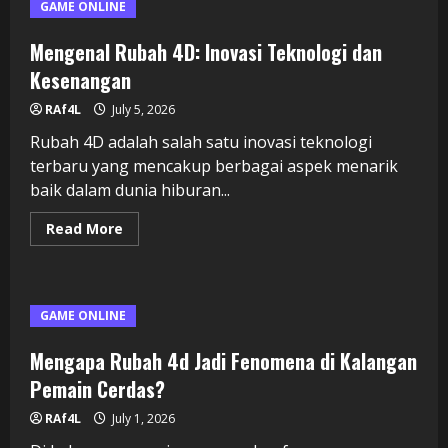
Untung
GAME ONLINE
dari
Taruhan
Kecil
Mengenal Rubah 4D: Inovasi Teknologi dan
Kesenangan
RAf4L
July 5, 2026
Rubah 4D adalah salah satu inovasi teknologi
terbaru yang mencakup berbagai aspek menarik
baik dalam dunia hiburan...
Read
Read More
more
about
Mengenal
Rubah
4D:
Inovasi
GAME ONLINE
Teknologi
dan
Kesenangan
Mengapa Rubah 4d Jadi Fenomena di Kalangan
Pemain Cerdas?
RAf4L
July 1, 2026