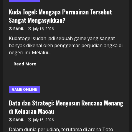
serta
Fakta
dalam
Kuda Togel: Mengapa Permainan Tersebut
Meraih
Keberhasilan
Sangat Mengasyikkan?
RAf4L
July 16, 2026
Kudatogel sudah jadi sebuah game yang sangat
banyak dikenal oleh penggemar perjudian angka di
negeri ini. Melalui...
Read
Read More
more
about
Kuda
Togel:
Mengapa
Permainan
GAME ONLINE
Tersebut
Sangat
Mengasyikkan?
Data dan Strategi: Menyusun Rencana Menang
di Keluaran Macau
RAf4L
July 15, 2026
Dalam dunia perjudian, terutama di arena Toto