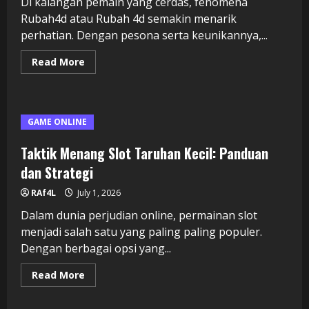
Di kalangan pemain yang cerdas, fenomena
Rubah4d atau Rubah 4d semakin menarik
perhatian. Dengan pesona serta keunikannya,...
Read
Read More
more
about
Mengapa
Rubah
4d
Jadi
GAME ONLINE
Fenomena
di
Kalangan
Taktik Menang Slot Taruhan Kecil: Panduan
Pemain
Cerdas?
dan Strategi
RAf4L
July 1, 2026
Dalam dunia perjudian online, permainan slot
menjadi salah satu yang paling paling populer.
Dengan berbagai opsi yang...
Read
Read More
more
about
Taktik