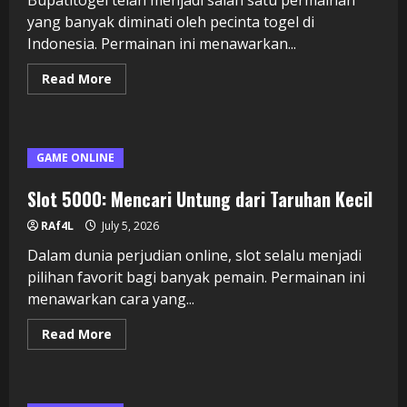
yang banyak diminati oleh pecinta togel di
Indonesia. Permainan ini menawarkan...
Read
Read More
more
about
Tips
dan
Trik
Sukses
GAME ONLINE
Bermain
Bupatitogel
untuk
Slot 5000: Mencari Untung dari Taruhan Kecil
Pemula
RAf4L
July 5, 2026
Dalam dunia perjudian online, slot selalu menjadi
pilihan favorit bagi banyak pemain. Permainan ini
menawarkan cara yang...
Read
Read More
more
about
Slot
5000:
Mencari