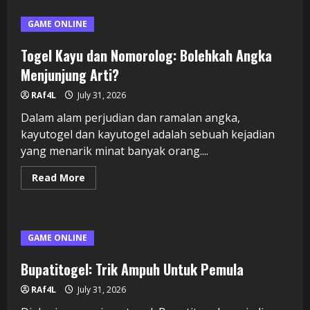
di
Balik
Keluaran
GAME ONLINE
Macau
4D
yang
Togel Kayu dan Nomorolog: Bolehkah Angka
Sukses
Menjunjung Arti?
RAf4L
July 31, 2026
Dalam alam perjudian dan ramalan angka,
kayutogel dan kayutogel adalah sebuah kejadian
yang menarik minat banyak orang....
Read
Read More
more
about
Togel
Kayu
dan
Nomorolog:
GAME ONLINE
Bolehkah
Angka
Menjunjung
Bupatitogel: Trik Ampuh Untuk Pemula
Arti?
RAf4L
July 31, 2026